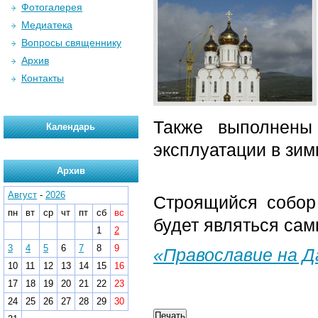
Фотогалерея
Медиатека
Вопросы священнику
Архив
Контакты
Также выполнены
Календарь
эксплуатации в зим
Архив
Август
-
2026
Строящийся собор
пн
вт
ср
чт
пт
сб
вс
будет являться сам
1
2
3
4
5
6
7
8
9
«Православие на 
10
11
12
13
14
15
16
17
18
19
20
21
22
23
24
25
26
27
28
29
30