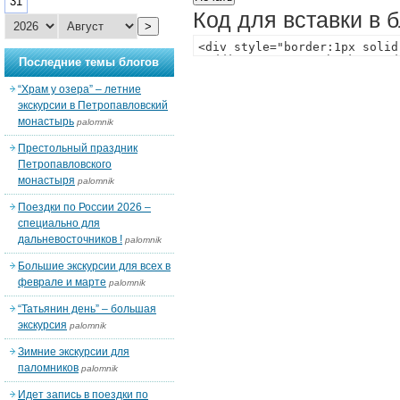
31
Код для вставки в 
>
Последние темы блогов
“Храм у озера” – летние
экскурсии в Петропавловский
монастырь
palomnik
Престольный праздник
Петропавловского
монастыря
palomnik
Поездки по России 2026 –
специально для
дальневосточников !
palomnik
Большие экскурсии для всех в
феврале и марте
palomnik
“Татьянин день” – большая
экскурсия
palomnik
Зимние экскурсии для
паломников
palomnik
Идет запись в поездки по