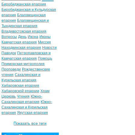
Биробиджанская епархия
Биробиджанская и Кульдурская
епархия
Благовещенская
епархия
Благовещенская и
Тындинская епархия
Владивостокская епархия
Вопросы
День
Икона
Иконы
Камчатская епархия
Миссия
Находкинская епархия
Новости
Паводок
Петропавловская и
Камчатская епархия
Помощь
Приморская митрополия
Проповеди
Рождественские
чтения
Сахалинская и
Курильская епархия
Хабаровская епархия
Хабаровской епархии
Храм
Церковь
Чтения
Южно-
Сахалинская епархия
Южно-
Сахалинская и Курильская
епархия
Якутская епархия
Показать все теги