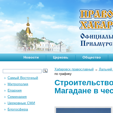
Новости
Церковь
Общество
Хабаровск православный
→
Дальний 
по графику
Самый Восточный
Строительство
Митрополия
Магадане в че
Епархия
Семинария
Церковные СМИ
Блогосфера