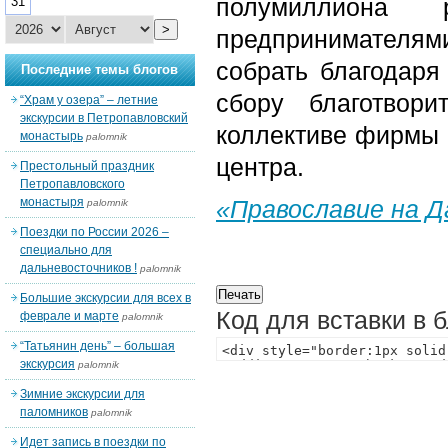
полумиллиона
31
>
предпринимателям
собрать благодаря
Последние темы блогов
сбору благотвор
“Храм у озера” – летние
экскурсии в Петропавловский
коллективе фирмы 
монастырь
palomnik
центра.
Престольный праздник
Петропавловского
монастыря
«Православие на 
palomnik
Поездки по России 2026 –
специально для
дальневосточников !
palomnik
Большие экскурсии для всех в
Код для вставки в 
феврале и марте
palomnik
“Татьянин день” – большая
экскурсия
palomnik
Зимние экскурсии для
паломников
palomnik
Идет запись в поездки по