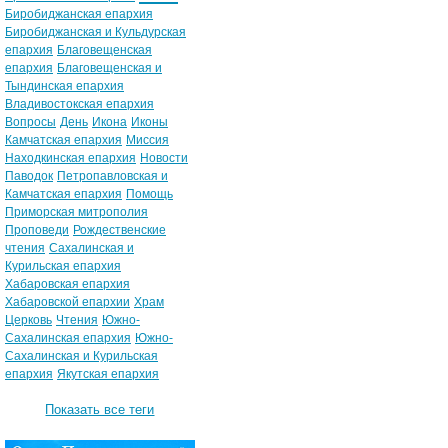
Биробиджанская епархия
Биробиджанская и Кульдурская
епархия
Благовещенская
епархия
Благовещенская и
Тындинская епархия
Владивостокская епархия
Вопросы
День
Икона
Иконы
Камчатская епархия
Миссия
Находкинская епархия
Новости
Паводок
Петропавловская и
Камчатская епархия
Помощь
Приморская митрополия
Проповеди
Рождественские
чтения
Сахалинская и
Курильская епархия
Хабаровская епархия
Хабаровской епархии
Храм
Церковь
Чтения
Южно-
Сахалинская епархия
Южно-
Сахалинская и Курильская
епархия
Якутская епархия
Показать все теги