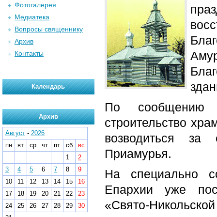
Фотогалерея
праз
Медиатека
восс
Вопросы священнику
Бла
Архив
Аму
Контакты
Бла
здан
Календарь
По сообщени
Архив
строительство храм
Август
-
2026
возводиться за 
пн
вт
ср
чт
пт
сб
вс
Приамурья.
1
2
3
4
5
6
7
8
9
На специально с
10
11
12
13
14
15
16
Епархии уже пос
17
18
19
20
21
22
23
«Свято-Никольск
24
25
26
27
28
29
30