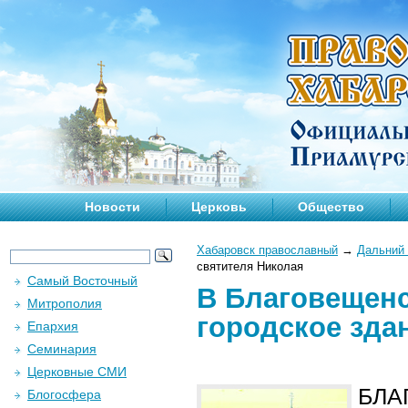
Новости
Церковь
Общество
Хабаровск православный
→
Дальний 
святителя Николая
Самый Восточный
В Благовещенс
Митрополия
городское зда
Епархия
Семинария
Церковные СМИ
БЛА
Блогосфера