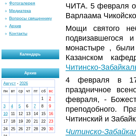
Фотогалерея
ЧИТА. 5 февраля о
Медиатека
Варлаама Чикойско
Вопросы священнику
Архив
Мощи святого неб
Контакты
подвизавшегося 
монастыре , были
Календарь
Казанском кафед
Читинско-Забайкал
Архив
4 февраля в 17
Август
-
2026
праздничное всен
пн
вт
ср
чт
пт
сб
вс
февраля, - Божес
1
2
3
4
5
6
7
8
9
преподобного. Пр
10
11
12
13
14
15
16
Читинский и Забай
17
18
19
20
21
22
23
24
25
26
27
28
29
30
Читинско-Забайкал