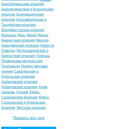
Биробиджанская епархия
Биробиджанская и Кульдурская
епархия
Благовещенская
епархия
Благовещенская и
Тындинская епархия
Владивостокская епархия
Вопросы
День
Икона
Иконы
Камчатская епархия
Миссия
Находкинская епархия
Новости
Паводок
Петропавловская и
Камчатская епархия
Помощь
Приморская митрополия
Проповеди
Рождественские
чтения
Сахалинская и
Курильская епархия
Хабаровская епархия
Хабаровской епархии
Храм
Церковь
Чтения
Южно-
Сахалинская епархия
Южно-
Сахалинская и Курильская
епархия
Якутская епархия
Показать все теги