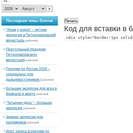
31
>
Последние темы блогов
Код для вставки в 
“Храм у озера” – летние
экскурсии в Петропавловский
монастырь
palomnik
Престольный праздник
Петропавловского
монастыря
palomnik
Поездки по России 2026 –
специально для
дальневосточников !
palomnik
Большие экскурсии для всех в
феврале и марте
palomnik
“Татьянин день” – большая
экскурсия
palomnik
Зимние экскурсии для
паломников
palomnik
Идет запись в поездки по