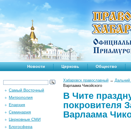
Новости
Церковь
Общество
Хабаровск православный
→
Дальний 
Варлаама Чикойского
Самый Восточный
В Чите праздн
Митрополия
покровителя З
Епархия
Варлаама Чико
Семинария
Церковные СМИ
Блогосфера