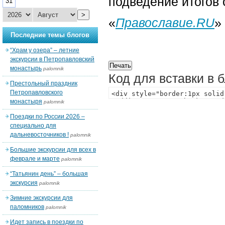
подведение итогов 
31
>
«
Православие.RU
»
Последние темы блогов
“Храм у озера” – летние
экскурсии в Петропавловский
монастырь
palomnik
Код для вставки в 
Престольный праздник
Петропавловского
монастыря
palomnik
Поездки по России 2026 –
специально для
дальневосточников !
palomnik
Большие экскурсии для всех в
феврале и марте
palomnik
“Татьянин день” – большая
экскурсия
palomnik
Зимние экскурсии для
паломников
palomnik
Идет запись в поездки по