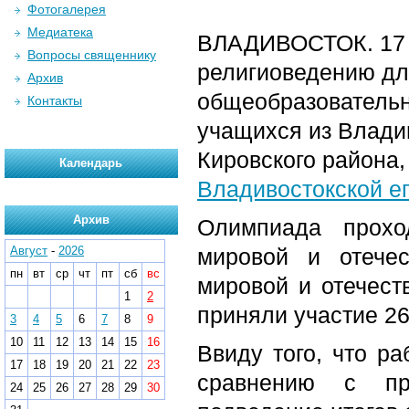
Фотогалерея
Медиатека
ВЛАДИВОСТОК. 17 
Вопросы священнику
религиоведению дл
Архив
общеобразовательн
Контакты
учащихся из Владив
Кировского района
Календарь
Владивостокской е
Архив
Олимпиада прохо
Август
-
2026
мировой и отечес
пн
вт
ср
чт
пт
сб
вс
мировой и отечест
1
2
приняли участие 26 
3
4
5
6
7
8
9
10
11
12
13
14
15
16
Ввиду того, что р
17
18
19
20
21
22
23
сравнению с пр
24
25
26
27
28
29
30