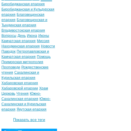
Биробиджанская епархия
Биробиджанская и Кульдурская
епархия
Благовещенская
епархия
Благовещенская и
Тындинская епархия
Владивостокская епархия
Вопросы
День
Икона
Иконы
Камчатская епархия
Миссия
Находкинская епархия
Новости
Паводок
Петропавловская и
Камчатская епархия
Помощь
Приморская митрополия
Проповеди
Рождественские
чтения
Сахалинская и
Курильская епархия
Хабаровская епархия
Хабаровской епархии
Храм
Церковь
Чтения
Южно-
Сахалинская епархия
Южно-
Сахалинская и Курильская
епархия
Якутская епархия
Показать все теги