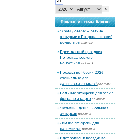
31
>
Последние темы блогов
“Храм у озера” – летние
экскурсии в Петропавловский
монастырь
palomnik
Престольный праздник
Петропавловского
монастыря
palomnik
Поездки по России 2026 –
специально для
дальневосточников !
palomnik
Большие экскурсии для всех в
феврале и марте
palomnik
“Татьянин день” – большая
экскурсия
palomnik
Зимние экскурсии для
паломников
palomnik
Идет запись в поездки по