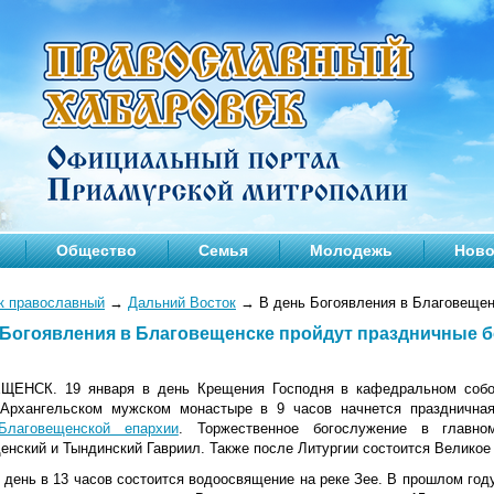
Общество
Семья
Молодежь
Ново
к православный
→
Дальний Восток
→
В день Богоявления в Благовещен
 Богоявления в Благовещенске пройдут праздничные 
ЕНСК. 19 января в день Крещения Господня в кафедральном собо
-Архангельском мужском монастыре в 9 часов начнется празднична
Благовещенской епархии
. Торжественное богослужение в главно
енский и Тындинский Гавриил. Также после Литургии состоится Великое
 день в 13 часов состоится водоосвящение на реке Зее. В прошлом год