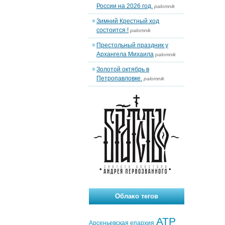
России на 2026 год.
palomnik
Зимний Крестный ход
состоится !
palomnik
Престольный праздник у
Архангела Михаила
palomnik
Золотой октябрь в
Петропавловке.
palomnik
Облако тегов
АТР
Арсеньевская епархия