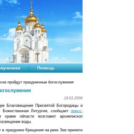
мученики
Помощь
ске пройдут праздничные богослужения
богослужения
18.01.2008
ре Благовещения Пресвятой Богородицы и
я Божественная Литургия, сообщает
пресс-
м храме области возглавит архиепископ
 освящение воды.
у в празднике Крещения на реке Зее приняло