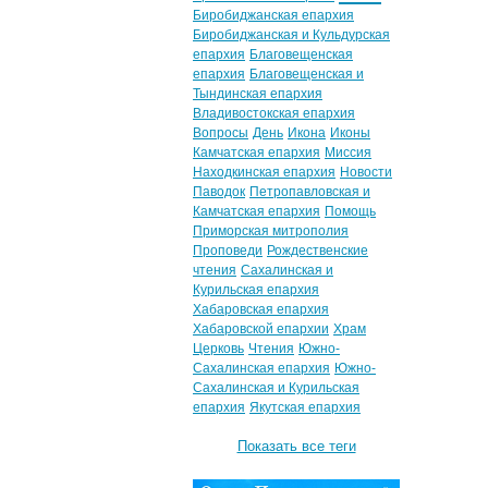
Биробиджанская епархия
Биробиджанская и Кульдурская
епархия
Благовещенская
епархия
Благовещенская и
Тындинская епархия
Владивостокская епархия
Вопросы
День
Икона
Иконы
Камчатская епархия
Миссия
Находкинская епархия
Новости
Паводок
Петропавловская и
Камчатская епархия
Помощь
Приморская митрополия
Проповеди
Рождественские
чтения
Сахалинская и
Курильская епархия
Хабаровская епархия
Хабаровской епархии
Храм
Церковь
Чтения
Южно-
Сахалинская епархия
Южно-
Сахалинская и Курильская
епархия
Якутская епархия
Показать все теги