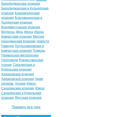
Биробиджанская епархия
Биробиджанская и Кульдурская
епархия
Благовещенская
епархия
Благовещенская и
Тындинская епархия
Владивостокская епархия
Вопросы
День
Икона
Иконы
Камчатская епархия
Миссия
Находкинская епархия
Новости
Паводок
Петропавловская и
Камчатская епархия
Помощь
Приморская митрополия
Проповеди
Рождественские
чтения
Сахалинская и
Курильская епархия
Хабаровская епархия
Хабаровской епархии
Храм
Церковь
Чтения
Южно-
Сахалинская епархия
Южно-
Сахалинская и Курильская
епархия
Якутская епархия
Показать все теги