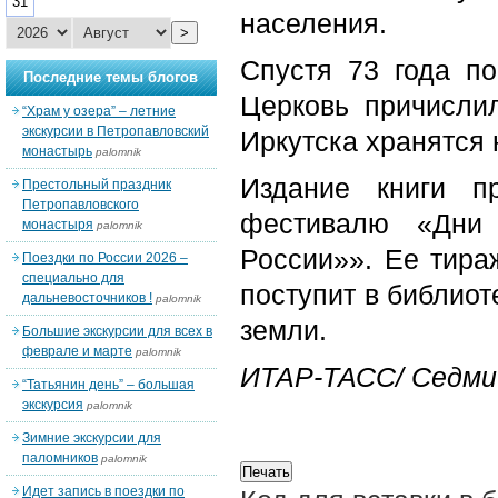
31
населения.
>
Спустя 73 года п
Последние темы блогов
Церковь причисли
“Храм у озера” – летние
экскурсии в Петропавловский
Иркутска хранятся
монастырь
palomnik
Издание книги п
Престольный праздник
Петропавловского
фестивалю «Дни 
монастыря
palomnik
России»». Ее тираж
Поездки по России 2026 –
специально для
поступит в библиот
дальневосточников !
palomnik
земли.
Большие экскурсии для всех в
феврале и марте
palomnik
ИТАР-ТАСС/ Седми
“Татьянин день” – большая
экскурсия
palomnik
Зимние экскурсии для
паломников
palomnik
Идет запись в поездки по