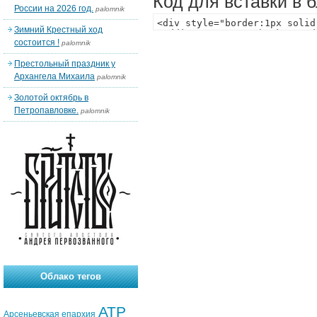
Код для вставки в 
России на 2026 год.
palomnik
Зимний Крестный ход
состоится !
palomnik
Престольный праздник у
Архангела Михаила
palomnik
Золотой октябрь в
Петропавловке.
palomnik
Облако тегов
АТР
Арсеньевская епархия