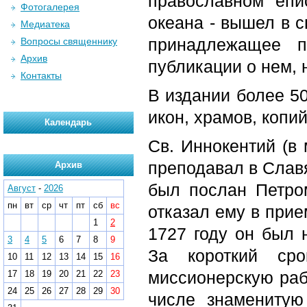
православном епи
Фотогалерея
океана - вышел в с
Медиатека
принадлежащее п
Вопросы священнику
Архив
публикации о нем, 
Контакты
В издании более 50
икон, храмов, копи
Календарь
Св. Иннокентий (в 
преподавал в Славя
Архив
был послан Петро
Август
-
2026
пн
вт
ср
чт
пт
сб
вс
отказал ему в при
1
2
1727 году он был 
3
4
5
6
7
8
9
За короткий ср
10
11
12
13
14
15
16
миссионерскую рабо
17
18
19
20
21
22
23
24
25
26
27
28
29
30
числе знаменитую