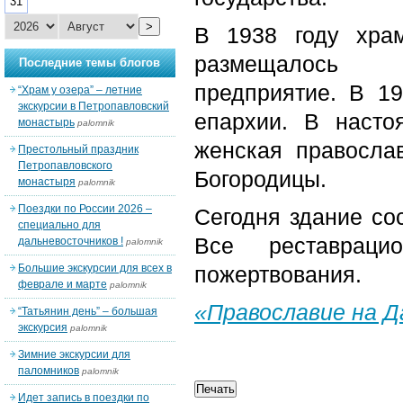
31
>
В 1938 году хра
размещалось Во
Последние темы блогов
предприятие. В 1
“Храм у озера” – летние
экскурсии в Петропавловский
епархии. В насто
монастырь
palomnik
женская правосла
Престольный праздник
Петропавловского
Богородицы.
монастыря
palomnik
Поездки по России 2026 –
Сегодня здание сос
специально для
Все реставрац
дальневосточников !
palomnik
Большие экскурсии для всех в
пожертвования.
феврале и марте
palomnik
«Православие на 
“Татьянин день” – большая
экскурсия
palomnik
Зимние экскурсии для
паломников
palomnik
Идет запись в поездки по