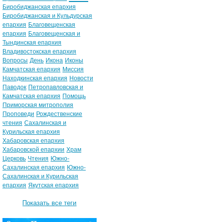
Биробиджанская епархия
Биробиджанская и Кульдурская
епархия
Благовещенская
епархия
Благовещенская и
Тындинская епархия
Владивостокская епархия
Вопросы
День
Икона
Иконы
Камчатская епархия
Миссия
Находкинская епархия
Новости
Паводок
Петропавловская и
Камчатская епархия
Помощь
Приморская митрополия
Проповеди
Рождественские
чтения
Сахалинская и
Курильская епархия
Хабаровская епархия
Хабаровской епархии
Храм
Церковь
Чтения
Южно-
Сахалинская епархия
Южно-
Сахалинская и Курильская
епархия
Якутская епархия
Показать все теги