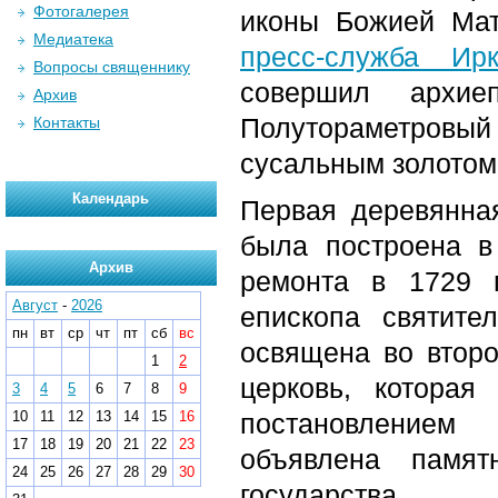
Фотогалерея
иконы Божией Мат
Медиатека
пресс-служба Ир
Вопросы священнику
совершил архие
Архив
Полутораметровый 
Контакты
сусальным золотом.
Календарь
Первая деревянна
была построена в
Архив
ремонта в 1729 г
Август
-
2026
епископа святите
пн
вт
ср
чт
пт
сб
вс
освящена во второ
1
2
церковь, котора
3
4
5
6
7
8
9
10
11
12
13
14
15
16
постановлением 
17
18
19
20
21
22
23
объявлена памят
24
25
26
27
28
29
30
государства.