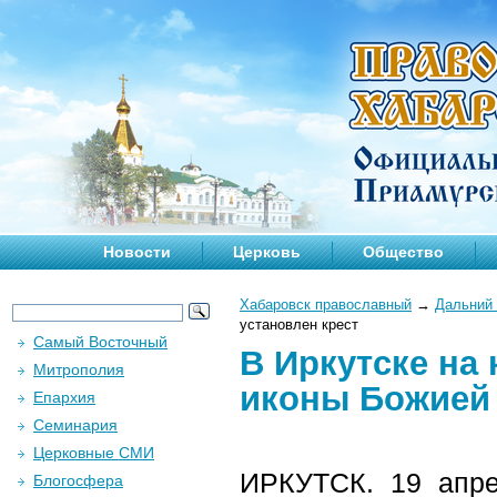
Новости
Церковь
Общество
Хабаровск православный
→
Дальний 
установлен крест
Самый Восточный
В Иркутске на
Митрополия
иконы Божией 
Епархия
Семинария
Церковные СМИ
ИРКУТСК. 19 апре
Блогосфера