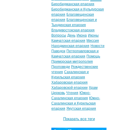
Биробиджанская епархия
Биробиджанская и Кульдурская
епархия
Благовещенская
епархия
Благовещенская и
Тындинская епархия
Владивостокская епархия
Вопросы
День
Икона
Иконы
Камчатская епархия
Миссия
Находкинская епархия
Новости
Паводок
Петропавловская и
Камчатская епархия
Помощь
Приморская митрополия
Проповеди
Рождественские
чтения
Сахалинская и
Курильская епархия
Хабаровская епархия
Хабаровской епархии
Храм
Церковь
Чтения
Южно-
Сахалинская епархия
Южно-
Сахалинская и Курильская
епархия
Якутская епархия
Показать все теги