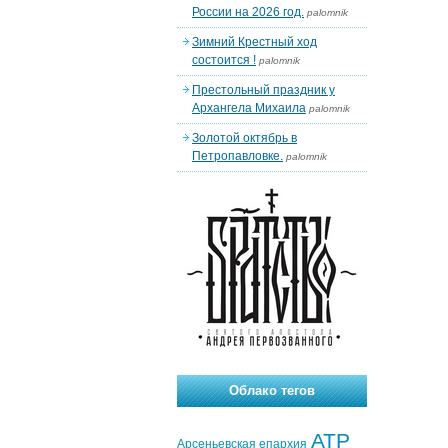
России на 2026 год.
palomnik
Зимний Крестный ход
состоится !
palomnik
Престольный праздник у
Архангела Михаила
palomnik
Золотой октябрь в
Петропавловке.
palomnik
Облако тегов
АТР
Арсеньевская епархия