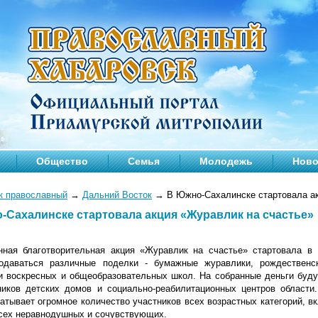
Общество
Семья
Молодежь
Ново
к православный
→
Дальний Восток
→
В Южно-Сахалинске стартовала ак
-Сахалинске стартовала акция «Журавлик на счастье»
нная благотворительная акция «Журавлик на счастье» стартовала в
одаваться различные поделки - бумажные журавлики, рождественс
и воскресных и общеобразовательных школ. На собранные деньги буду
ников детских домов и социально-реабилитационных центров области.
атывает огромное количество участников всех возрастных категорий, в
всех неравнодушных и сочувствующих.