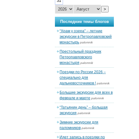
31
>
Последние темы блогов
“Храм у озера” – летние
экскурсии в Петропавловский
монастырь
palomnik
Престольный праздник
Петропавловского
монастыря
palomnik
Поездки по России 2026 –
специально для
дальневосточников !
palomnik
Большие экскурсии для всех в
феврале и марте
palomnik
“Татьянин день” – большая
экскурсия
palomnik
Зимние экскурсии для
паломников
palomnik
Идет запись в поездки по