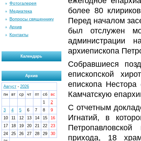
ежегодное епархиа
Фотогалерея
более 80 клирико
Медиатека
Перед началом зас
Вопросы священнику
Архив
был отслужен мо
Контакты
администрации н
архиепископа Петро
Календарь
Собравшиеся позд
епископской хиро
Архив
епископа Нестора 
Август
-
2026
Камчатскую епархи
пн
вт
ср
чт
пт
сб
вс
1
2
С отчетным доклад
3
4
5
6
7
8
9
Игнатий, в котор
10
11
12
13
14
15
16
Петропавловской
17
18
19
20
21
22
23
24
25
26
27
28
29
30
прихода, 18 хра