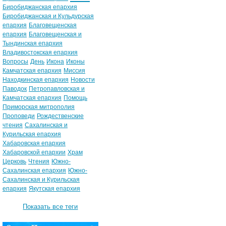
Биробиджанская епархия
Биробиджанская и Кульдурская
епархия
Благовещенская
епархия
Благовещенская и
Тындинская епархия
Владивостокская епархия
Вопросы
День
Икона
Иконы
Камчатская епархия
Миссия
Находкинская епархия
Новости
Паводок
Петропавловская и
Камчатская епархия
Помощь
Приморская митрополия
Проповеди
Рождественские
чтения
Сахалинская и
Курильская епархия
Хабаровская епархия
Хабаровской епархии
Храм
Церковь
Чтения
Южно-
Сахалинская епархия
Южно-
Сахалинская и Курильская
епархия
Якутская епархия
Показать все теги