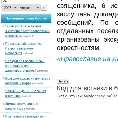
31
священника, 6 и
>
заслушаны доклады
Последние темы блогов
сообщений. По о
“Храм у озера” – летние
отдаленных поселк
экскурсии в Петропавловский
монастырь
palomnik
организованы экск
Престольный праздник
окрестностям.
Петропавловского
монастыря
palomnik
«Православие на 
Поездки по России 2026 –
специально для
дальневосточников !
palomnik
Большие экскурсии для всех в
феврале и марте
palomnik
Код для вставки в 
“Татьянин день” – большая
экскурсия
palomnik
Зимние экскурсии для
паломников
palomnik
Идет запись в поездки по