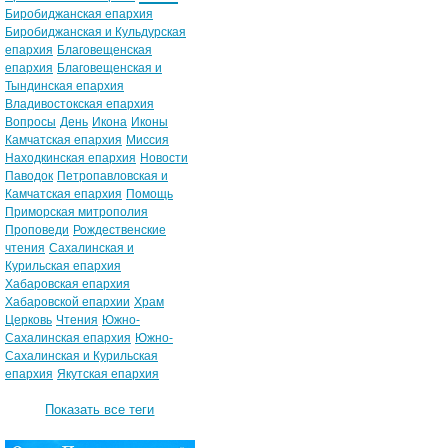
Биробиджанская епархия
Биробиджанская и Кульдурская
епархия
Благовещенская
епархия
Благовещенская и
Тындинская епархия
Владивостокская епархия
Вопросы
День
Икона
Иконы
Камчатская епархия
Миссия
Находкинская епархия
Новости
Паводок
Петропавловская и
Камчатская епархия
Помощь
Приморская митрополия
Проповеди
Рождественские
чтения
Сахалинская и
Курильская епархия
Хабаровская епархия
Хабаровской епархии
Храм
Церковь
Чтения
Южно-
Сахалинская епархия
Южно-
Сахалинская и Курильская
епархия
Якутская епархия
Показать все теги