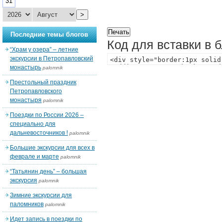
31
>
Последние темы блогов
Код для вставки в 
“Храм у озера” – летние
экскурсии в Петропавловский
монастырь
palomnik
Престольный праздник
Петропавловского
монастыря
palomnik
Поездки по России 2026 –
специально для
дальневосточников !
palomnik
Большие экскурсии для всех в
феврале и марте
palomnik
“Татьянин день” – большая
экскурсия
palomnik
Зимние экскурсии для
паломников
palomnik
Идет запись в поездки по