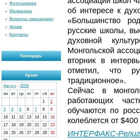
ассоциации школ ча
Фотогалерея
об интересе к дух
Медиатека
«Большинство ро
Вопросы священнику
Архив
русские школы, вы
Контакты
духовной культу
Монгольской ассоц
Календарь
вторник в интерв
отметил, что р
Архив
традиционное».
Август
-
2026
Сейчас в монгол
пн
вт
ср
чт
пт
сб
вс
работающих част
1
2
обучаются по рос
3
4
5
6
7
8
9
10
11
12
13
14
15
16
колеблется от $400
17
18
19
20
21
22
23
ИНТЕРФАКС-Религ
24
25
26
27
28
29
30