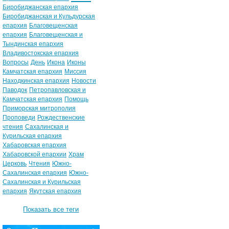
Биробиджанская епархия
Биробиджанская и Кульдурская
епархия
Благовещенская
епархия
Благовещенская и
Тындинская епархия
Владивостокская епархия
Вопросы
День
Икона
Иконы
Камчатская епархия
Миссия
Находкинская епархия
Новости
Паводок
Петропавловская и
Камчатская епархия
Помощь
Приморская митрополия
Проповеди
Рождественские
чтения
Сахалинская и
Курильская епархия
Хабаровская епархия
Хабаровской епархии
Храм
Церковь
Чтения
Южно-
Сахалинская епархия
Южно-
Сахалинская и Курильская
епархия
Якутская епархия
Показать все теги