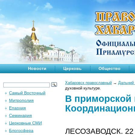
Новости
Церковь
Общество
Хабаровск православный
→
Дальний 
духовной культуре.
Самый Восточный
В приморской 
Митрополия
Координационн
Епархия
Семинария
Церковные СМИ
ЛЕСОЗАВОДСК. 22 м
Блогосфера