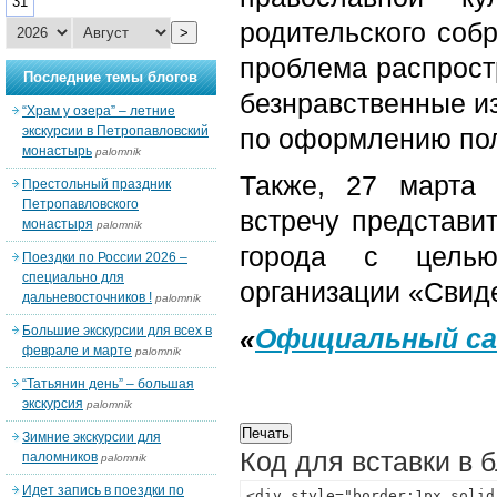
31
родительского собр
>
проблема распрос
Последние темы блогов
безнравственные и
“Храм у озера” – летние
экскурсии в Петропавловский
по оформлению пол
монастырь
palomnik
Также, 27 марта 
Престольный праздник
Петропавловского
встречу представи
монастыря
palomnik
города с целью
Поездки по России 2026 –
специально для
организации «Свид
дальневосточников !
palomnik
Большие экскурсии для всех в
«
Официальный са
феврале и марте
palomnik
“Татьянин день” – большая
экскурсия
palomnik
Зимние экскурсии для
Код для вставки в 
паломников
palomnik
Идет запись в поездки по