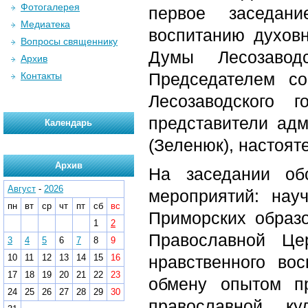
Фотогалерея
первое заседан
Медиатека
воспитанию духов
Вопросы священнику
Думы Лесозавод
Архив
Председателем со
Контакты
Лесозаводского 
представители адм
Календарь
(Зеленюк), настоят
Архив
На заседании об
Август
-
2026
мероприятий: нау
пн
вт
ср
чт
пт
сб
вс
Приморских образ
1
2
Православной Це
3
4
5
6
7
8
9
10
11
12
13
14
15
16
нравственного вос
17
18
19
20
21
22
23
обмену опытом п
24
25
26
27
28
29
30
православной ку