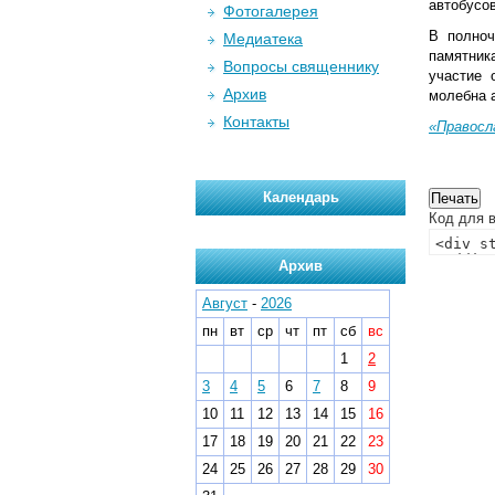
автобусов
Фотогалерея
В полноч
Медиатека
памятник
Вопросы священнику
участие 
Архив
молебна 
Контакты
«Правосл
Календарь
Код для в
Архив
Август
-
2026
пн
вт
ср
чт
пт
сб
вс
1
2
3
4
5
6
7
8
9
10
11
12
13
14
15
16
17
18
19
20
21
22
23
24
25
26
27
28
29
30