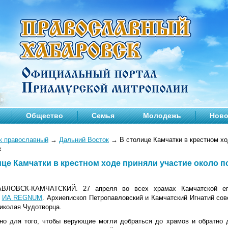
Общество
Семья
Молодежь
Ново
к православный
→
Дальний Восток
→
В столице Камчатки в крестном хо
х
ице Камчатки в крестном ходе приняли участие около
ВЛОВСК-КАМЧАТСКИЙ. 27 апреля во всех храмах Камчатской епа
т
ИА
REGNUM
. Архиепископ Петропавловский и Камчатский
Игнатий
сов
Николая Чудотворца.
но для того, чтобы верующие могли добраться до храмов и обратно