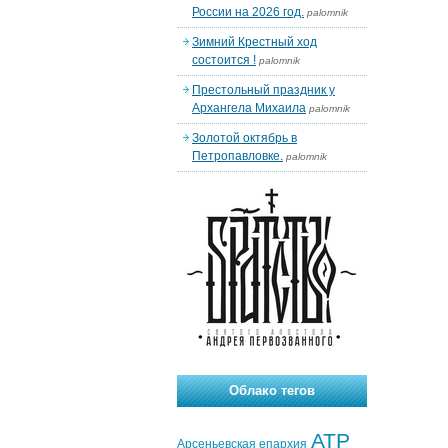
России на 2026 год.
palomnik
Зимний Крестный ход
состоится !
palomnik
Престольный праздник у
Архангела Михаила
palomnik
Золотой октябрь в
Петропавловке.
palomnik
Облако тегов
АТР
Арсеньевская епархия