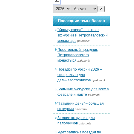
31
>
Последние темы блогов
“Храм у озера” – летние
экскурсии в Петропавловский
монастырь
palomnik
Престольный праздник
Петропавловского
монастыря
palomnik
Поездки по России 2026 –
специально для
дальневосточников !
palomnik
Большие экскурсии для всех в
феврале и марте
palomnik
“Татьянин день” – большая
экскурсия
palomnik
Зимние экскурсии для
паломников
palomnik
Идет запись в поездки по