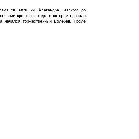
рама св. блгв. кн. Алекандра Невского до
ончании крестного хода, в котором приняли
ка начался торжественный молебен. После