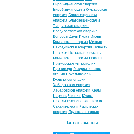
Биробиджанская епархия
Биробиджанская и Кульдурская
епархия
Благовещенская
епархия
Благовещенская и
Тындинская епархия
Владивостокская епархия
Вопросы
День
Икона
Иконы
Камчатская епархия
Миссия
Находкинская епархия
Новости
Паводок
Петропавловская и
Камчатская епархия
Помощь
Приморская митрополия
Проповеди
Рождественские
чтения
Сахалинская и
Курильская епархия
Хабаровская епархия
Хабаровской епархии
Храм
Церковь
Чтения
Южно-
Сахалинская епархия
Южно-
Сахалинская и Курильская
епархия
Якутская епархия
Показать все теги