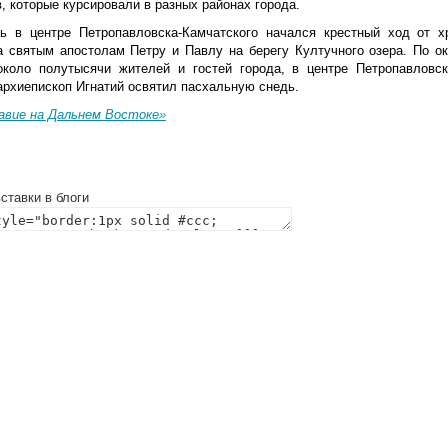
, которые курсировали в разных районах города.
ь в центре Петропавловска-Камчатского начался крестный ход от х
а святым апостолам Петру и Павлу на берегу Култучного озера. По ок
около полутысячи жителей и гостей города, в центре Петропавловс
архиепископ Игнатий освятил пасхальную снедь.
авие на Дальнем Востоке»
ставки в блоги