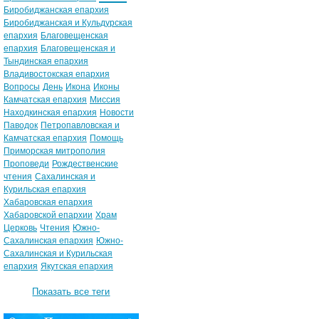
Биробиджанская епархия
Биробиджанская и Кульдурская
епархия
Благовещенская
епархия
Благовещенская и
Тындинская епархия
Владивостокская епархия
Вопросы
День
Икона
Иконы
Камчатская епархия
Миссия
Находкинская епархия
Новости
Паводок
Петропавловская и
Камчатская епархия
Помощь
Приморская митрополия
Проповеди
Рождественские
чтения
Сахалинская и
Курильская епархия
Хабаровская епархия
Хабаровской епархии
Храм
Церковь
Чтения
Южно-
Сахалинская епархия
Южно-
Сахалинская и Курильская
епархия
Якутская епархия
Показать все теги