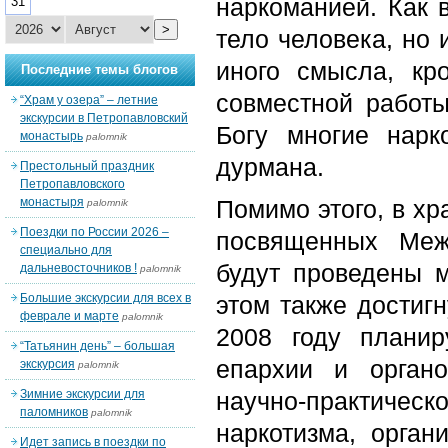
наркоманией. Как 
31
>
тело человека, но 
иного смысла, кр
Последние темы блогов
совместной работы
“Храм у озера” – летние
экскурсии в Петропавловский
Богу многие нарк
монастырь
palomnik
дурмана.
Престольный праздник
Петропавловского
монастыря
Помимо этого, в хр
palomnik
Поездки по России 2026 –
посвященных Меж
специально для
будут проведены 
дальневосточников !
palomnik
Большие экскурсии для всех в
этом также достигн
феврале и марте
palomnik
2008 году планир
“Татьянин день” – большая
епархии и орган
экскурсия
palomnik
Зимние экскурсии для
научно-практичес
паломников
palomnik
наркотизма, орган
Идет запись в поездки по