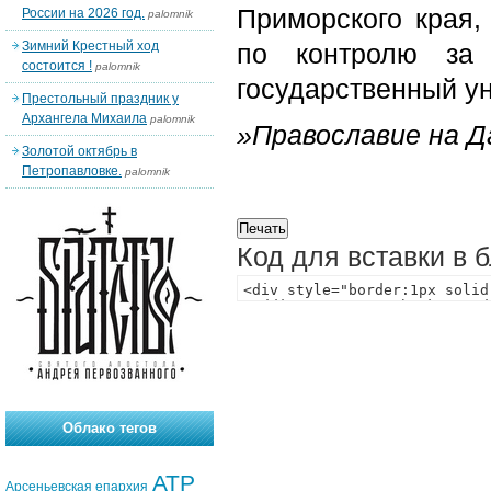
Приморского края
России на 2026 год.
palomnik
Зимний Крестный ход
по контролю за 
состоится !
palomnik
государственный ун
Престольный праздник у
Архангела Михаила
palomnik
»Православие на 
Золотой октябрь в
Петропавловке.
palomnik
Код для вставки в 
Облако тегов
АТР
Арсеньевская епархия