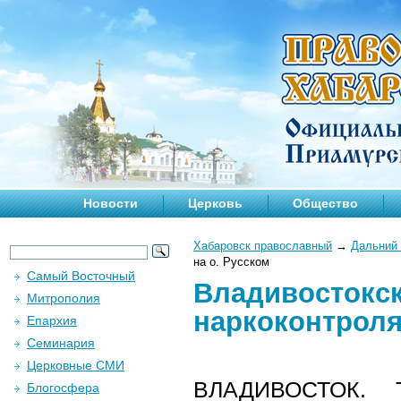
Новости
Церковь
Общество
Хабаровск православный
→
Дальний 
на о. Русском
Самый Восточный
Владивостокск
Митрополия
наркоконтроля
Епархия
Семинария
Церковные СМИ
ВЛАДИВОСТОК. 
Блогосфера