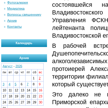
Фотогалерея
состоявшейся н
Медиатека
Владивостокског
Вопросы священнику
Управления ФСКН
Архив
лейтенанта поли
Контакты
Владивостокской е
Календарь
В рабочей встре
Душепопечительс
Архив
алкоголезависимых
Август
-
2026
протоиерей Алек
пн
вт
ср
чт
пт
сб
вс
территории филиал
1
2
который существует
3
4
5
6
7
8
9
10
11
12
13
14
15
16
Это далеко не п
17
18
19
20
21
22
23
Приморской епархи
24
25
26
27
28
29
30