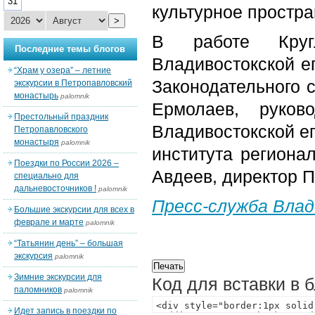
31
культурное простра
>
В работе Круг
Последние темы блогов
Владивостокской е
“Храм у озера” – летние
Законодательного с
экскурсии в Петропавловский
монастырь
palomnik
Ермолаев, руков
Престольный праздник
Владивостокской е
Петропавловского
монастыря
palomnik
института регионал
Поездки по России 2026 –
Авдеев, директор П
специально для
дальневосточников !
palomnik
Пресс-служба Влад
Большие экскурсии для всех в
феврале и марте
palomnik
“Татьянин день” – большая
экскурсия
palomnik
Зимние экскурсии для
Код для вставки в 
паломников
palomnik
Идет запись в поездки по