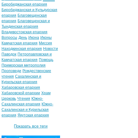
Биробиджанская епархия
Биробиджанская и Кульдурская
епархия
Благовещенская
епархия
Благовещенская и
Тындинская епархия
Владивостокская епархия
Вопросы
День
Икона
Иконы
Камчатская епархия
Миссия
Находкинская епархия
Новости
Паводок
Петропавловская и
Камчатская епархия
Помощь
Приморская митрополия
Проповеди
Рождественские
чтения
Сахалинская и
Курильская епархия
Хабаровская епархия
Хабаровской епархии
Храм
Церковь
Чтения
Южно-
Сахалинская епархия
Южно-
Сахалинская и Курильская
епархия
Якутская епархия
Показать все теги