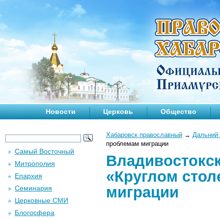
Новости
Церковь
Общество
Хабаровск православный
→
Дальний 
проблемам миграции
Самый Восточный
Владивостокск
Митрополия
«Круглом стол
Епархия
миграции
Семинария
Церковные СМИ
Блогосфера