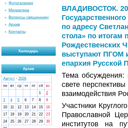
Фотогалерея
ВЛАДИВОСТОК.
20
Медиатека
Государственного 
Вопросы священнику
Архив
по адресу Светлан
Контакты
стола» по итогам
Рождественских Ч
Календарь
выступают ПГОМ и
епархия Русской 
Архив
Тема обсуждения: 
Август
-
2026
свете перспективы 
пн
вт
ср
чт
пт
сб
вс
взаимодействия Рос
1
2
3
4
5
6
7
8
9
Участники Круглого
10
11
12
13
14
15
16
Православной Цер
17
18
19
20
21
22
23
24
25
26
27
28
29
30
институтов на п