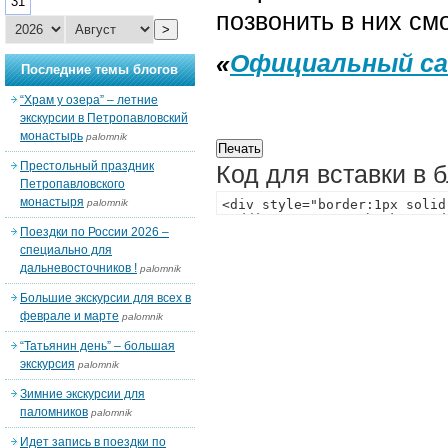
31
позвонить в них см
>
«
Официальный са
Последние темы блогов
“Храм у озера” – летние
экскурсии в Петропавловский
монастырь
palomnik
Престольный праздник
Код для вставки в 
Петропавловского
монастыря
palomnik
Поездки по России 2026 –
специально для
дальневосточников !
palomnik
Большие экскурсии для всех в
феврале и марте
palomnik
“Татьянин день” – большая
экскурсия
palomnik
Зимние экскурсии для
паломников
palomnik
Идет запись в поездки по