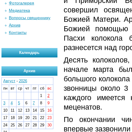
и Приморский Ве
Фотогалерея
совершил освяще
Медиатека
Божией Матери. Ар
Вопросы священнику
Архив
Божией помощью 
Контакты
Пасхи колокола 
разнесется над гор
Календарь
Десять колоколов,
начале марта был
Архив
большого колокола 
Август
-
2026
звонницы около 3 
пн
вт
ср
чт
пт
сб
вс
1
2
каждого имеется 
3
4
5
6
7
8
9
меценатов.
10
11
12
13
14
15
16
По окончании чи
17
18
19
20
21
22
23
24
25
26
27
28
29
30
впервые зазвонили 