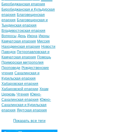
Биробиджанская епархия
Биробиджанская и Кульдурская
епархия
Благовещенская
епархия
Благовещенская и
Тындинская епархия
Владивостокская епархия
Вопросы
День
Икона
Иконы
Камчатская епархия
Миссия
Находкинская епархия
Новости
Паводок
Петропавловская и
Камчатская епархия
Помощь
Приморская митрополия
Проповеди
Рождественские
чтения
Сахалинская и
Курильская епархия
Хабаровская епархия
Хабаровской епархии
Храм
Церковь
Чтения
Южно-
Сахалинская епархия
Южно-
Сахалинская и Курильская
епархия
Якутская епархия
Показать все теги