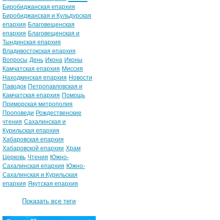
Биробиджанская епархия
Биробиджанская и Кульдурская
епархия
Благовещенская
епархия
Благовещенская и
Тындинская епархия
Владивостокская епархия
Вопросы
День
Икона
Иконы
Камчатская епархия
Миссия
Находкинская епархия
Новости
Паводок
Петропавловская и
Камчатская епархия
Помощь
Приморская митрополия
Проповеди
Рождественские
чтения
Сахалинская и
Курильская епархия
Хабаровская епархия
Хабаровской епархии
Храм
Церковь
Чтения
Южно-
Сахалинская епархия
Южно-
Сахалинская и Курильская
епархия
Якутская епархия
Показать все теги