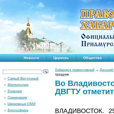
Новости
Церковь
Общество
Хабаровск православный
→
Дальний 
праздник
Самый Восточный
Во Владивосто
Митрополия
ДВГТУ отметит
Епархия
Семинария
Церковные СМИ
ВЛАДИВОСТОК.
2
Блогосфера