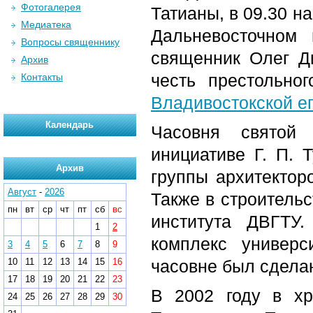
Фотогалерея
Татианы, в 09.30 н
Медиатека
Дальневосточном 
Вопросы священнику
священник Олег Д
Архив
честь престольно
Контакты
Владивостокской е
Календарь
Часовня святой
инициативе Г. П. 
Архив
группы архитекторо
Август
-
2026
Также в строительс
пн
вт
ср
чт
пт
сб
вс
института ДВГТУ
1
2
комплекс универс
3
4
5
6
7
8
9
10
11
12
13
14
15
16
часовне был сделан
17
18
19
20
21
22
23
В 2002 году в х
24
25
26
27
28
29
30