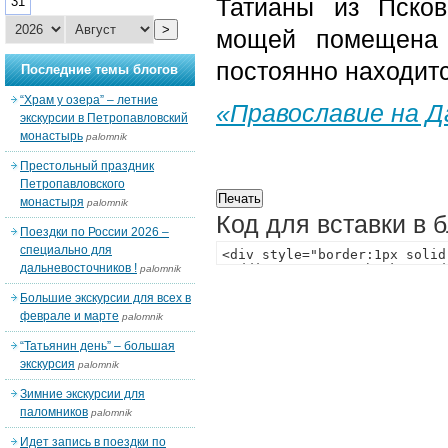
Татианы из Псков
31
>
мощей помещена 
постоянно находит
Последние темы блогов
“Храм у озера” – летние
«Православие на 
экскурсии в Петропавловский
монастырь
palomnik
Престольный праздник
Петропавловского
монастыря
palomnik
Код для вставки в 
Поездки по России 2026 –
специально для
дальневосточников !
palomnik
Большие экскурсии для всех в
феврале и марте
palomnik
“Татьянин день” – большая
экскурсия
palomnik
Зимние экскурсии для
паломников
palomnik
Идет запись в поездки по