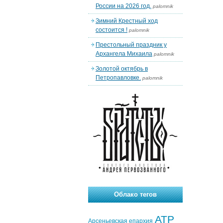
России на 2026 год.
palomnik
Зимний Крестный ход
состоится !
palomnik
Престольный праздник у
Архангела Михаила
palomnik
Золотой октябрь в
Петропавловке.
palomnik
Облако тегов
АТР
Арсеньевская епархия