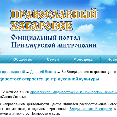
Общество
Семья
Молодежь
Ново
к православный
→
Дальний Восток
→
Во Владивостоке откроется центр
дивостоке откроется центр духовной культуры
 12 октября в 9.30
архиепископ Владивостокский и Приморский Вениам
 «Слово Истины».
 направлением деятельности центра является распространение бого
ры; совместные, с отделом образования
Владивостокской епархии
бл
омов и интернатов Приморского края.