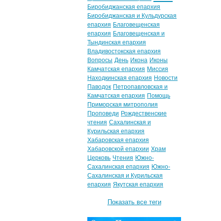
Биробиджанская епархия
Биробиджанская и Кульдурская
епархия
Благовещенская
епархия
Благовещенская и
Тындинская епархия
Владивостокская епархия
Вопросы
День
Икона
Иконы
Камчатская епархия
Миссия
Находкинская епархия
Новости
Паводок
Петропавловская и
Камчатская епархия
Помощь
Приморская митрополия
Проповеди
Рождественские
чтения
Сахалинская и
Курильская епархия
Хабаровская епархия
Хабаровской епархии
Храм
Церковь
Чтения
Южно-
Сахалинская епархия
Южно-
Сахалинская и Курильская
епархия
Якутская епархия
Показать все теги