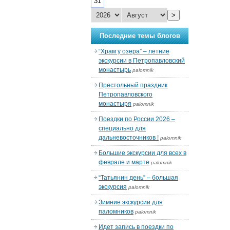
31
>
Последние темы блогов
“Храм у озера” – летние
экскурсии в Петропавловский
монастырь
palomnik
Престольный праздник
Петропавловского
монастыря
palomnik
Поездки по России 2026 –
специально для
дальневосточников !
palomnik
Большие экскурсии для всех в
феврале и марте
palomnik
“Татьянин день” – большая
экскурсия
palomnik
Зимние экскурсии для
паломников
palomnik
Идет запись в поездки по