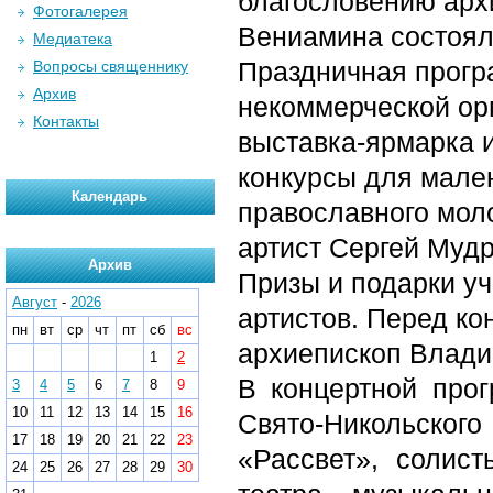
благословению арх
Фотогалерея
Вениамина состоял
Медиатека
Праздничная прогр
Вопросы священнику
Архив
некоммерческой ор
Контакты
выставка-ярмарка и
конкурсы для мален
Календарь
православного мол
артист Сергей Мудр
Архив
Призы и подарки у
Август
-
2026
артистов. Перед ко
пн
вт
ср
чт
пт
сб
вс
архиепископ Влади
1
2
В концертной про
3
4
5
6
7
8
9
10
11
12
13
14
15
16
Свято-Никольско
17
18
19
20
21
22
23
«Рассвет», солист
24
25
26
27
28
29
30