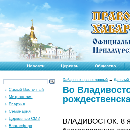
Новости
Церковь
Общество
Хабаровск православный
→
Дальний 
Во Владивосто
Самый Восточный
рождественска
Митрополия
Епархия
Семинария
Церковные СМИ
ВЛАДИВОСТОК.
8 
Блогосфера