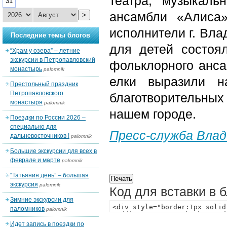
театра, музыкаль
31
ансамбли «Алиса»
>
исполнители г. Вла
Последние темы блогов
для детей состоя
“Храм у озера” – летние
экскурсии в Петропавловский
фольклорного анса
монастырь
palomnik
елки выразили н
Престольный праздник
Петропавловского
благотворительны
монастыря
palomnik
нашем городе.
Поездки по России 2026 –
специально для
Пресс-служба Влад
дальневосточников !
palomnik
Большие экскурсии для всех в
феврале и марте
palomnik
“Татьянин день” – большая
экскурсия
palomnik
Код для вставки в 
Зимние экскурсии для
паломников
palomnik
Идет запись в поездки по