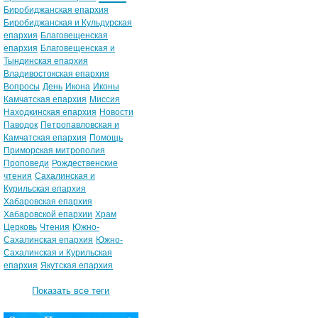
Биробиджанская епархия
Биробиджанская и Кульдурская
епархия
Благовещенская
епархия
Благовещенская и
Тындинская епархия
Владивостокская епархия
Вопросы
День
Икона
Иконы
Камчатская епархия
Миссия
Находкинская епархия
Новости
Паводок
Петропавловская и
Камчатская епархия
Помощь
Приморская митрополия
Проповеди
Рождественские
чтения
Сахалинская и
Курильская епархия
Хабаровская епархия
Хабаровской епархии
Храм
Церковь
Чтения
Южно-
Сахалинская епархия
Южно-
Сахалинская и Курильская
епархия
Якутская епархия
Показать все теги