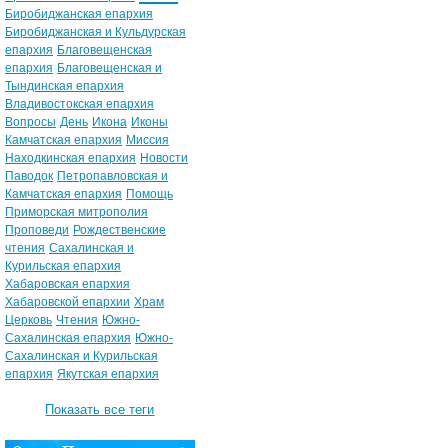
Биробиджанская епархия
Биробиджанская и Кульдурская
епархия
Благовещенская
епархия
Благовещенская и
Тындинская епархия
Владивостокская епархия
Вопросы
День
Икона
Иконы
Камчатская епархия
Миссия
Находкинская епархия
Новости
Паводок
Петропавловская и
Камчатская епархия
Помощь
Приморская митрополия
Проповеди
Рождественские
чтения
Сахалинская и
Курильская епархия
Хабаровская епархия
Хабаровской епархии
Храм
Церковь
Чтения
Южно-
Сахалинская епархия
Южно-
Сахалинская и Курильская
епархия
Якутская епархия
Показать все теги