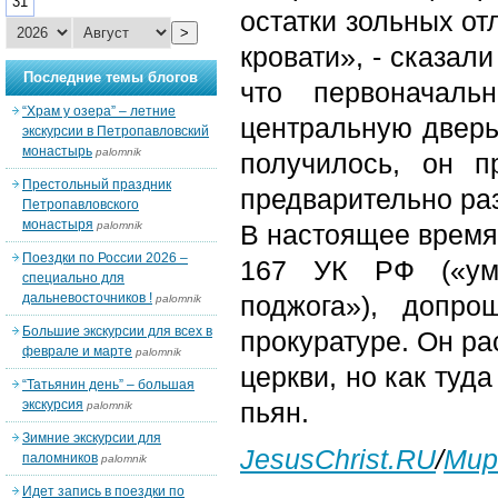
31
остатки зольных от
>
кровати», - сказал
Последние темы блогов
что первоначаль
“Храм у озера” – летние
центральную дверь
экскурсии в Петропавловский
монастырь
palomnik
получилось, он 
Престольный праздник
предварительно раз
Петропавловского
монастыря
palomnik
В настоящее время 
Поездки по России 2026 –
167 УК РФ («ум
специально для
дальневосточников !
поджога»), допро
palomnik
Большие экскурсии для всех в
прокуратуре. Он ра
феврале и марте
palomnik
церкви, но как туда
“Татьянин день” – большая
экскурсия
пьян.
palomnik
Зимние экскурсии для
JesusChrist.RU
/
Мир
паломников
palomnik
Идет запись в поездки по