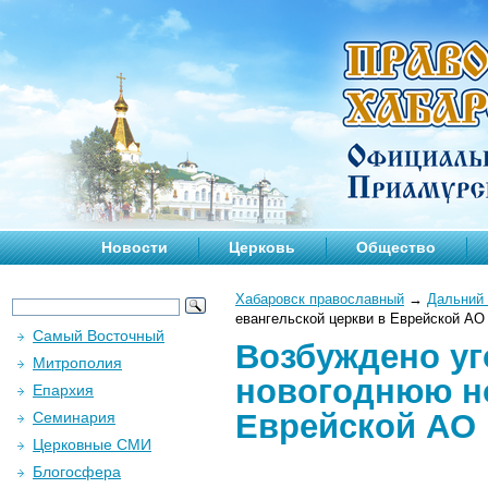
Новости
Церковь
Общество
Хабаровск православный
→
Дальний 
евангельской церкви в Еврейской АО
Самый Восточный
Возбуждено уг
Митрополия
новогоднюю но
Епархия
Еврейской АО
Семинария
Церковные СМИ
Блогосфера