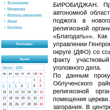
Фотогалерея
БИРОБИДЖАН. Про
Медиатека
автономной област
Вопросы священнику
поджога в ново
Архив
религиозной орган
Контакты
«Благодать»». Как
управлении Генпро
Календарь
округе (ДФО) со с
факту участковы
Архив
уголовного дела.
Август
-
2026
пн
вт
ср
чт
пт
сб
вс
По данным проку
1
2
Облученского ра
3
4
5
6
7
8
9
религиозной орг
10
11
12
13
14
15
16
помещения церкви.
17
18
19
20
21
22
23
24
25
26
27
28
29
30
загорания. В цент