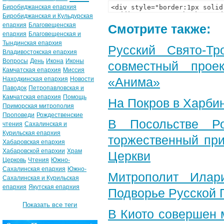
Биробиджанская епархия
Биробиджанская и Кульдурская
епархия
Благовещенская
Смотрите также:
епархия
Благовещенская и
Тындинская епархия
Русский Свято-Тр
Владивостокская епархия
Вопросы
День
Икона
Иконы
совместный прое
Камчатская епархия
Миссия
«Анима»
Находкинская епархия
Новости
Паводок
Петропавловская и
Камчатская епархия
Помощь
На Покров в Харби
Приморская митрополия
Проповеди
Рождественские
В Посольстве Ро
чтения
Сахалинская и
Курильская епархия
торжественный при
Хабаровская епархия
Хабаровской епархии
Храм
Церкви
Церковь
Чтения
Южно-
Сахалинская епархия
Южно-
Митрополит Илар
Сахалинская и Курильская
епархия
Якутская епархия
Подворье Русской 
Показать все теги
В Киото совершен 