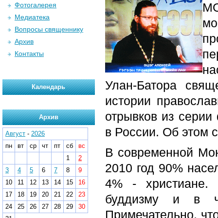
МО
Фотогалерея
Медиатека
мо
Вопросы священнику
пр
Архив
пе
Контакты
на
Улан-Батора свящ
Календарь
истории православ
отрывков из серии
Архив
в России. Об этом
Август
-
2026
пн
вт
ср
чт
пт
сб
вс
В современной Мон
1
2
2010 год 90% насе
3
4
5
6
7
8
9
4% - христиане.
10
11
12
13
14
15
16
17
18
19
20
21
22
23
буддизму и в ч
24
25
26
27
28
29
30
Примечательно, что