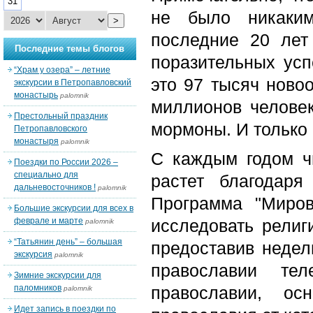
31
не было никаким
>
последние 20 лет
Последние темы блогов
поразительных усп
“Храм у озера” – летние
это 97 тысяч ново
экскурсии в Петропавловский
монастырь
palomnik
миллионов человек
Престольный праздник
мормоны. И только 
Петропавловского
монастыря
palomnik
С каждым годом ч
Поездки по России 2026 –
специально для
растет благодаря
дальневосточников !
palomnik
Программа "Миро
Большие экскурсии для всех в
феврале и марте
исследовать религ
palomnik
“Татьянин день” – большая
предоставив недел
экскурсия
palomnik
православии те
Зимние экскурсии для
паломников
православии, ос
palomnik
Идет запись в поездки по