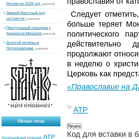
православия от кат
России на 2026 год.
palomnik
Следует отметить,
Зимний Крестный ход
состоится !
palomnik
больше теряет Мон
Престольный праздник у
политического па
Архангела Михаила
palomnik
действительно 
Золотой октябрь в
Петропавловке.
palomnik
продолжают относит
в неделю о христ
Церковь как предст
«Православие на 
АТР
Облако тегов
Код для вставки в 
АТР
Арсеньевская епархия