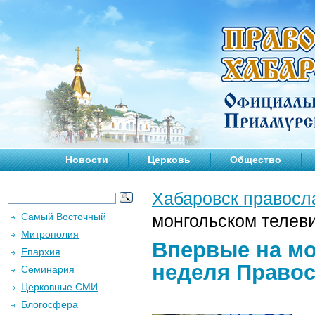
Новости
Церковь
Общество
Хабаровск правосл
Самый Восточный
монгольском телев
Митрополия
Впервые на м
Епархия
неделя Право
Семинария
Церковные СМИ
Блогосфера