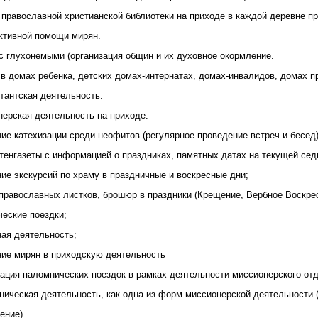
 православной христианской библиотеки на приходе в каждой деревне п
активной помощи мирян.
с глухонемыми (организация общин и их духовное окормление.
в домах ребенка, детских домах-интернатах, домах-инвалидов, домах п
тантская деятельность.
нерская деятельность на приходе:
ие катехизации среди неофитов (регулярное проведение встреч и бесед)
тенгазеты с информацией о праздниках, памятных датах на текущей сед
ие экскурсий по храму в праздничные и воскресные дни;
православных листков, брошюр в праздники (Крещение, Вербное Воскресе
ческие поездки;
ная деятельность;
ние мирян в приходскую деятельность
зация паломнических поездок в рамках деятельности миссионерского от
ническая деятельность, как одна из форм миссионерской деятельности 
ение).