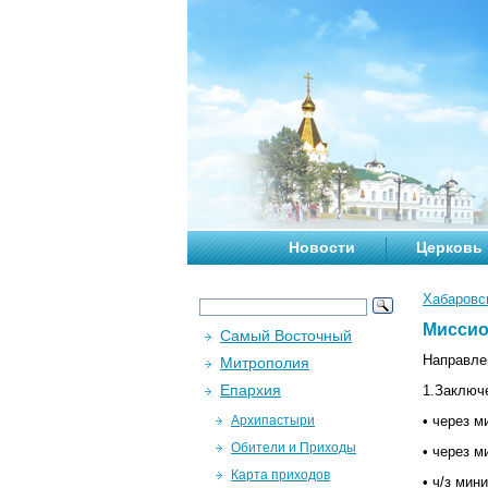
Новости
Церковь
Хабаровс
Миссио
Самый Восточный
Направле
Митрополия
Епархия
1.Заключ
Архипастыри
• через 
Обители и Приходы
• через 
Карта приходов
• ч/з мин