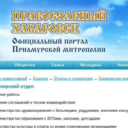
Общество
Семья
Молодежь
Ново
к православный
→
Епархия
→
Отделы и учреждения
→
Хабаровская еп
нерский отдел
ния работы:
ение соглашений о тесном взаимодействии:
министерство здравоохранения с больницами, роддомами, женскими конс
министерство образования с ВУЗами, школами, детсадами
истерство культуры и спорта со всеми спортивными организациями