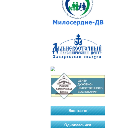
Вконтакте
Однокласники