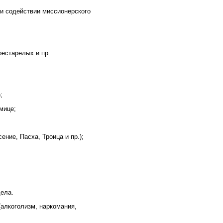
ри содействии миссионерского
рестарелых и пр.
;
мице;
ние, Пасха, Троица и пр.);
дела.
(алкоголизм, наркомания,