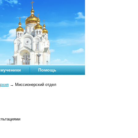
мученики
Помощь
архия
→
Миссионерский отдел
ультациями