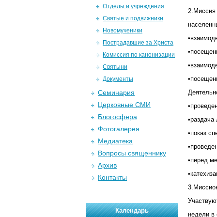
Отделы и учреждения
2.Миссия
Святые и подвижники
населенн
Новомученики
•взаимоде
Пострадавшие за Христа
•посещен
Комиссия по канонизации
•взаимод
Святыни
•посещен
Документы
Семинария
Деятельн
Церковные СМИ
•проведе
Блогосфера
•раздача
Фотогалерея
•показ с
Медиатека
•проведе
Вопросы священнику
•перед м
Архив
•катехиза
Контакты
3.Миссион
Участвуют
Календарь
недели в