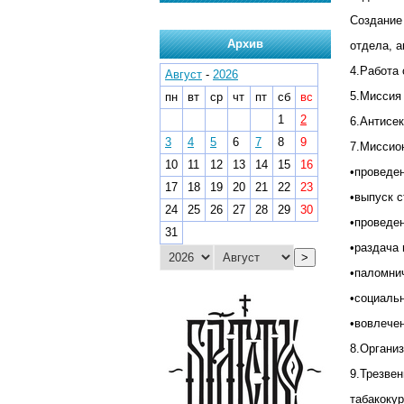
Создание
Архив
отдела, 
4.Работа 
Август
-
2026
5.Миссия 
пн
вт
ср
чт
пт
сб
вс
1
2
6.Антисек
3
4
5
6
7
8
9
7.Миссио
10
11
12
13
14
15
16
•проведен
17
18
19
20
21
22
23
•выпуск с
24
25
26
27
28
29
30
•проведен
31
•раздача 
>
•паломни
•социаль
•вовлече
8.Органи
9.Трезвен
табакокур