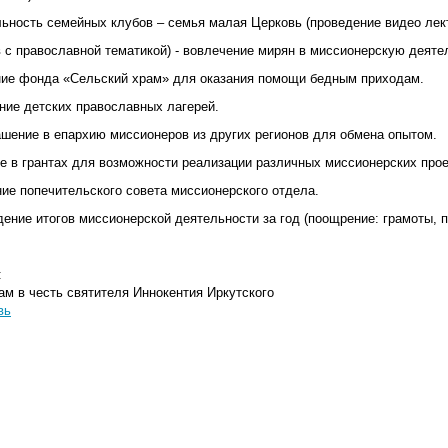
льность семейных клубов – семья малая Церковь (проведение видео лект
 с православной тематикой) - вовлечение мирян в миссионерскую деяте
ние фонда «Сельский храм» для оказания помощи бедным приходам.
ние детских православных лагерей.
ашение в епархию миссионеров из других регионов для обмена опытом.
е в грантах для возможности реализации различных миссионерских прое
ие попечительского совета миссионерского отдела.
ение итогов миссионерской деятельности за год (поощрение: грамоты, пр
:
ам в честь святителя Иннокентия Иркутского
вь