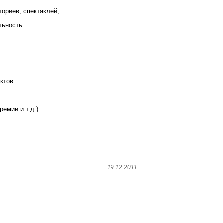
ориев, спектаклей,
льность.
ктов.
емии и т.д.).
19.12.2011