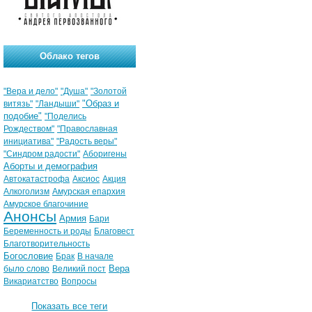
Облако тегов
"Вера и дело"
"Душа"
"Золотой
"Образ и
витязь"
"Ландыши"
подобие"
"Поделись
Рождеством"
"Православная
инициатива"
"Радость веры"
"Синдром радости"
Аборигены
Аборты и демография
Автокатастрофа
Аксиос
Акция
Алкоголизм
Амурская епархия
Амурское благочиние
Анонсы
Армия
Бари
Беременность и роды
Благовест
Благотворительность
Богословие
Брак
В начале
Вера
было слово
Великий пост
Викариатство
Вопросы
Показать все теги