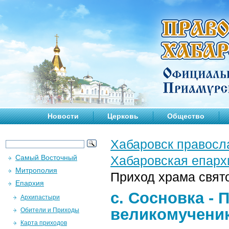
Новости
Церковь
Общество
Хабаровск правосл
Самый Восточный
Хабаровская епарх
Митрополия
Приход храма свят
Епархия
с. Сосновка - 
Архипастыри
великомученик
Обители и Приходы
Карта приходов