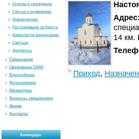
Насто
Отделы и учреждения
Святые и подвижники
Адрес
Новомученики
специа
Пострадавшие за Христа
Комиссия по канонизации
14 км.
Святыни
Телеф
Документы
Семинария
Церковные СМИ
Приход
,
Назначе
Блогосфера
Фотогалерея
Медиатека
Вопросы священнику
Архив
Контакты
Календарь