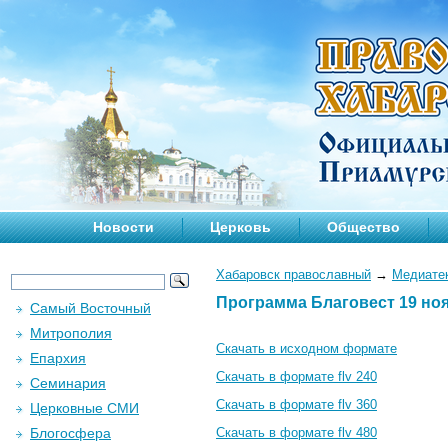
Новости
Церковь
Общество
Хабаровск православный
→
Медиате
Программа Благовест 19 ноя
Самый Восточный
Митрополия
Скачать в исходном формате
Епархия
Скачать в формате flv 240
Семинария
Скачать в формате flv 360
Церковные СМИ
Блогосфера
Скачать в формате flv 480