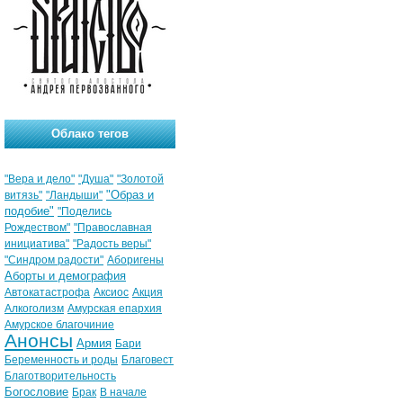
Облако тегов
"Вера и дело"
"Душа"
"Золотой
"Образ и
витязь"
"Ландыши"
подобие"
"Поделись
Рождеством"
"Православная
инициатива"
"Радость веры"
"Синдром радости"
Аборигены
Аборты и демография
Автокатастрофа
Аксиос
Акция
Алкоголизм
Амурская епархия
Амурское благочиние
Анонсы
Армия
Бари
Беременность и роды
Благовест
Благотворительность
Богословие
Брак
В начале