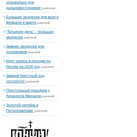
специально для
дальневосточников !
palomnik
Большие экскурсии для всех в
феврале и марте
palomnik
“Татьянин день” – большая
экскурсия
palomnik
Зимние экскурсии для
паломников
palomnik
Идет запись в поездки по
России на 2026 год.
palomnik
Зимний Крестный ход
состоится !
palomnik
Престольный праздник у
Архангела Михаила
palomnik
Золотой октябрь в
Петропавловке.
palomnik