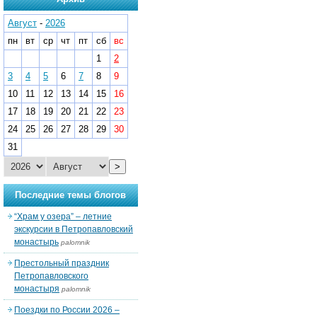
Август
-
2026
пн
вт
ср
чт
пт
сб
вс
1
2
3
4
5
6
7
8
9
10
11
12
13
14
15
16
17
18
19
20
21
22
23
24
25
26
27
28
29
30
31
>
Последние темы блогов
“Храм у озера” – летние
экскурсии в Петропавловский
монастырь
palomnik
Престольный праздник
Петропавловского
монастыря
palomnik
Поездки по России 2026 –