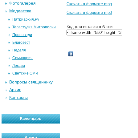
Фотогалерея
Скачать в формате mpg
Медиатека
Скачать в формате mp3
Патриархия.Ру
Код для вставки в блоги
Телестудия Митрополии
Проповеди
Благовест
Неделя
Семинария
Лекции
Светские СМИ
Вопросы священнику
Архив
Контакты
Календарь
Архив