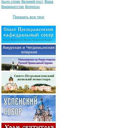
Вера
было слово
Великий пост
Викариатство
Вопросы
Показать все теги