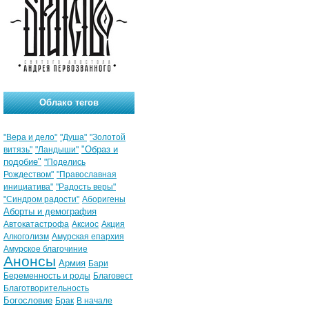
Облако тегов
"Вера и дело"
"Душа"
"Золотой
"Образ и
витязь"
"Ландыши"
подобие"
"Поделись
Рождеством"
"Православная
инициатива"
"Радость веры"
"Синдром радости"
Аборигены
Аборты и демография
Автокатастрофа
Аксиос
Акция
Алкоголизм
Амурская епархия
Амурское благочиние
Анонсы
Армия
Бари
Беременность и роды
Благовест
Благотворительность
Богословие
Брак
В начале