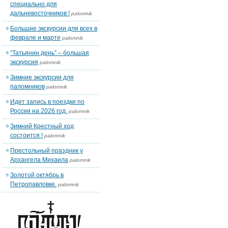
специально для
дальневосточников !
palomnik
Большие экскурсии для всех в
феврале и марте
palomnik
“Татьянин день” – большая
экскурсия
palomnik
Зимние экскурсии для
паломников
palomnik
Идет запись в поездки по
России на 2026 год.
palomnik
Зимний Крестный ход
состоится !
palomnik
Престольный праздник у
Архангела Михаила
palomnik
Золотой октябрь в
Петропавловке.
palomnik