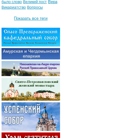
Вера
было слово
Великий пост
Викариатство
Вопросы
Показать все теги