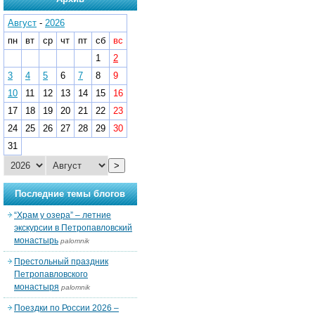
Август
-
2026
пн
вт
ср
чт
пт
сб
вс
1
2
3
4
5
6
7
8
9
10
11
12
13
14
15
16
17
18
19
20
21
22
23
24
25
26
27
28
29
30
31
>
Последние темы блогов
“Храм у озера” – летние
экскурсии в Петропавловский
монастырь
palomnik
Престольный праздник
Петропавловского
монастыря
palomnik
Поездки по России 2026 –