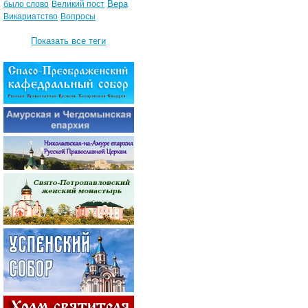
Вера
было слово
Великий пост
Викариатство
Вопросы
Показать все теги