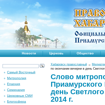
Новости
Церковь
Общество
Хабаровск православный
→
Медиате
по окончании вечерни в день Светлог
Самый Восточный
Слово митропо
Митрополия
Приамурского 
Епархия
день Светлого
Семинария
Церковные СМИ
2014 г.
Блогосфера