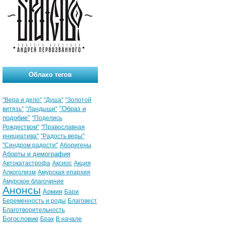
Облако тегов
"Вера и дело"
"Душа"
"Золотой
"Образ и
витязь"
"Ландыши"
подобие"
"Поделись
Рождеством"
"Православная
инициатива"
"Радость веры"
"Синдром радости"
Аборигены
Аборты и демография
Автокатастрофа
Аксиос
Акция
Алкоголизм
Амурская епархия
Амурское благочиние
Анонсы
Армия
Бари
Беременность и роды
Благовест
Благотворительность
Богословие
Брак
В начале