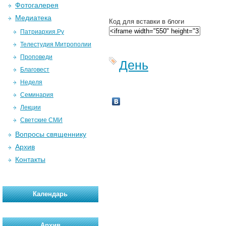
Фотогалерея
Медиатека
Код для вставки в блоги
Патриархия.Ру
Телестудия Митрополии
Проповеди
День
Благовест
Неделя
Семинария
Лекции
Светские СМИ
Вопросы священнику
Архив
Контакты
Календарь
Архив