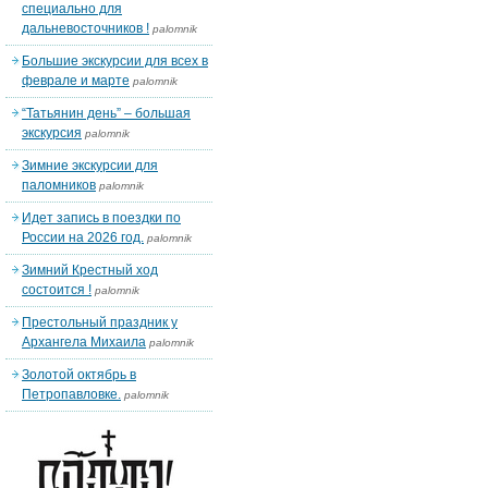
специально для
дальневосточников !
palomnik
Большие экскурсии для всех в
феврале и марте
palomnik
“Татьянин день” – большая
экскурсия
palomnik
Зимние экскурсии для
паломников
palomnik
Идет запись в поездки по
России на 2026 год.
palomnik
Зимний Крестный ход
состоится !
palomnik
Престольный праздник у
Архангела Михаила
palomnik
Золотой октябрь в
Петропавловке.
palomnik