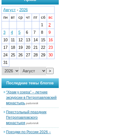
Август
-
2026
пн
вт
ср
чт
пт
сб
вс
1
2
3
4
5
6
7
8
9
10
11
12
13
14
15
16
17
18
19
20
21
22
23
24
25
26
27
28
29
30
31
>
Последние темы блогов
“Храм у озера” – летние
экскурсии в Петропавловский
монастырь
palomnik
Престольный праздник
Петропавловского
монастыря
palomnik
Поездки по России 2026 –