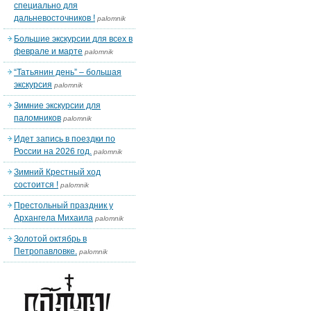
специально для
дальневосточников !
palomnik
Большие экскурсии для всех в
феврале и марте
palomnik
“Татьянин день” – большая
экскурсия
palomnik
Зимние экскурсии для
паломников
palomnik
Идет запись в поездки по
России на 2026 год.
palomnik
Зимний Крестный ход
состоится !
palomnik
Престольный праздник у
Архангела Михаила
palomnik
Золотой октябрь в
Петропавловке.
palomnik