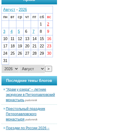
Август
-
2026
пн
вт
ср
чт
пт
сб
вс
1
2
3
4
5
6
7
8
9
10
11
12
13
14
15
16
17
18
19
20
21
22
23
24
25
26
27
28
29
30
31
>
Последние темы блогов
“Храм у озера” – летние
экскурсии в Петропавловский
монастырь
palomnik
Престольный праздник
Петропавловского
монастыря
palomnik
Поездки по России 2026 –