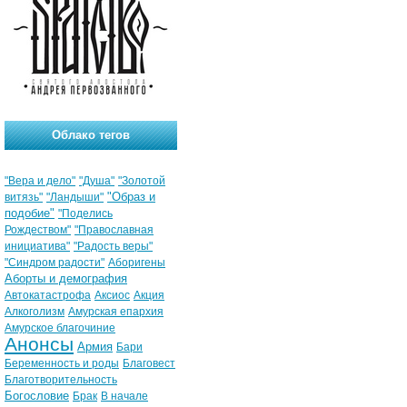
Облако тегов
"Вера и дело"
"Душа"
"Золотой
"Образ и
витязь"
"Ландыши"
подобие"
"Поделись
Рождеством"
"Православная
инициатива"
"Радость веры"
"Синдром радости"
Аборигены
Аборты и демография
Автокатастрофа
Аксиос
Акция
Алкоголизм
Амурская епархия
Амурское благочиние
Анонсы
Армия
Бари
Беременность и роды
Благовест
Благотворительность
Богословие
Брак
В начале