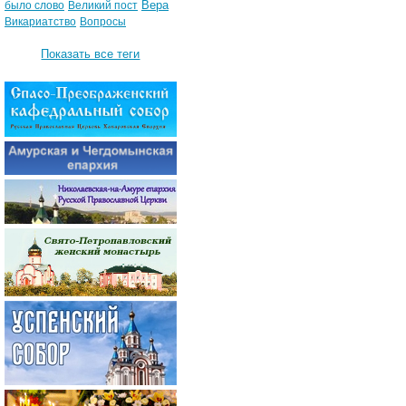
Вера
было слово
Великий пост
Викариатство
Вопросы
Показать все теги