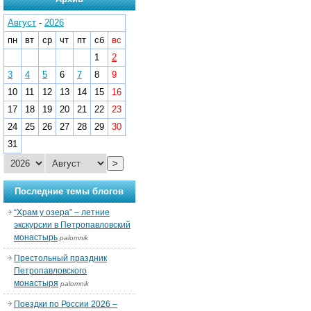
Август
-
2026
пн
вт
ср
чт
пт
сб
вс
1
2
3
4
5
6
7
8
9
10
11
12
13
14
15
16
17
18
19
20
21
22
23
24
25
26
27
28
29
30
31
>
Последние темы блогов
“Храм у озера” – летние
экскурсии в Петропавловский
монастырь
palomnik
Престольный праздник
Петропавловского
монастыря
palomnik
Поездки по России 2026 –