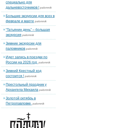
специально для
дальневосточников !
palomnik
Большие экскурсии для всех в
феврале и марте
palomnik
“Татьянин день” – большая
экскурсия
palomnik
Зимние экскурсии для
паломников
palomnik
Идет запись в поездки по
России на 2026 год.
palomnik
Зимний Крестный ход
состоится !
palomnik
Престольный праздник у
Архангела Михаила
palomnik
Золотой октябрь в
Петропавловке.
palomnik