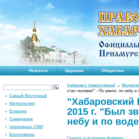
Новости
Церковь
Общество
Хабаровск православный
→
Медиате
стал человек!" - По земле, по небу и
Самый Восточный
"Хабаровский 
Митрополия
2015 г. "Был зв
Епархия
небу и по вод
Семинария
Церковные СМИ
Блогосфера
Скачать в исходном формате