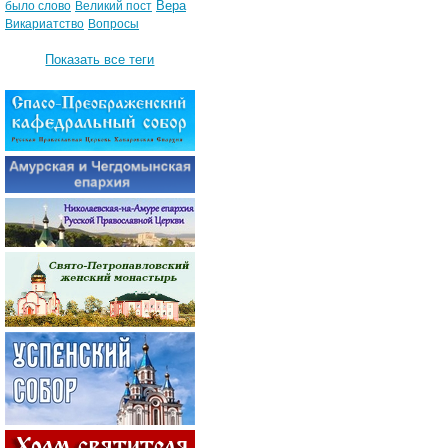
Вера
было слово
Великий пост
Викариатство
Вопросы
Показать все теги