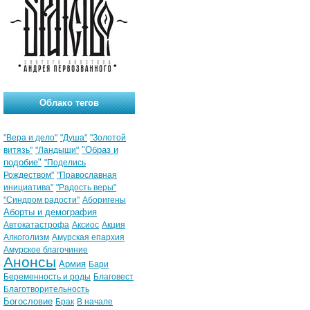
Облако тегов
"Вера и дело"
"Душа"
"Золотой
"Образ и
витязь"
"Ландыши"
подобие"
"Поделись
Рождеством"
"Православная
инициатива"
"Радость веры"
"Синдром радости"
Аборигены
Аборты и демография
Автокатастрофа
Аксиос
Акция
Алкоголизм
Амурская епархия
Амурское благочиние
Анонсы
Армия
Бари
Беременность и роды
Благовест
Благотворительность
Богословие
Брак
В начале