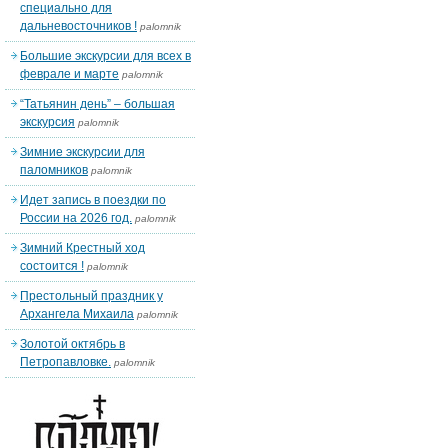
специально для
дальневосточников !
palomnik
Большие экскурсии для всех в
феврале и марте
palomnik
“Татьянин день” – большая
экскурсия
palomnik
Зимние экскурсии для
паломников
palomnik
Идет запись в поездки по
России на 2026 год.
palomnik
Зимний Крестный ход
состоится !
palomnik
Престольный праздник у
Архангела Михаила
palomnik
Золотой октябрь в
Петропавловке.
palomnik