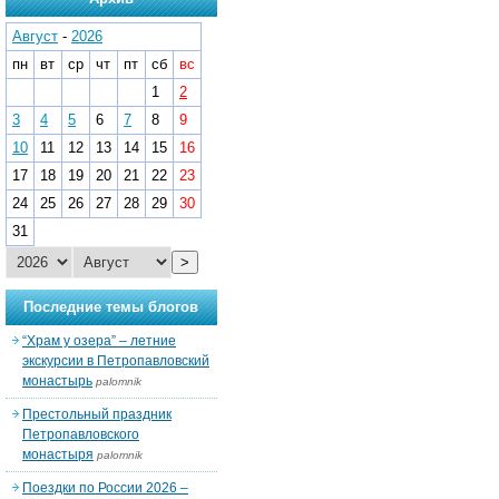
Август
-
2026
пн
вт
ср
чт
пт
сб
вс
1
2
3
4
5
6
7
8
9
10
11
12
13
14
15
16
17
18
19
20
21
22
23
24
25
26
27
28
29
30
31
>
Последние темы блогов
“Храм у озера” – летние
экскурсии в Петропавловский
монастырь
palomnik
Престольный праздник
Петропавловского
монастыря
palomnik
Поездки по России 2026 –