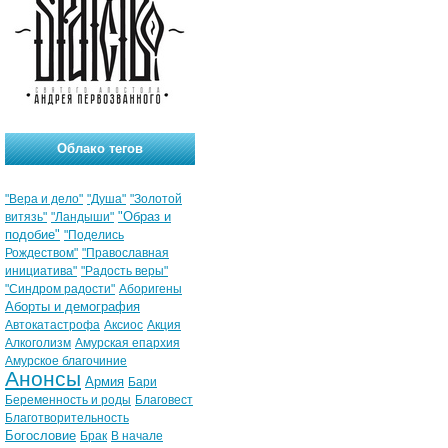
Облако тегов
"Вера и дело"
"Душа"
"Золотой
"Образ и
витязь"
"Ландыши"
подобие"
"Поделись
Рождеством"
"Православная
инициатива"
"Радость веры"
"Синдром радости"
Аборигены
Аборты и демография
Автокатастрофа
Аксиос
Акция
Алкоголизм
Амурская епархия
Амурское благочиние
Анонсы
Армия
Бари
Беременность и роды
Благовест
Благотворительность
Богословие
Брак
В начале