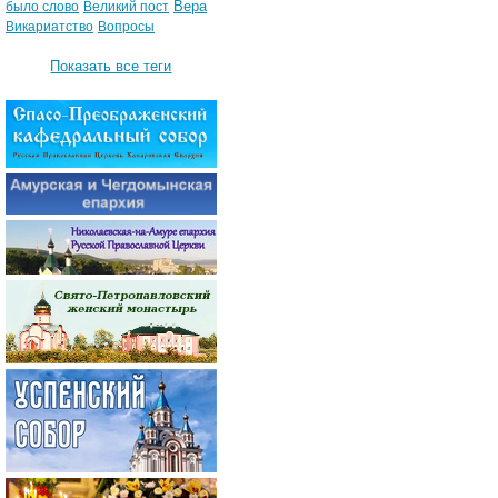
Вера
было слово
Великий пост
Викариатство
Вопросы
Показать все теги