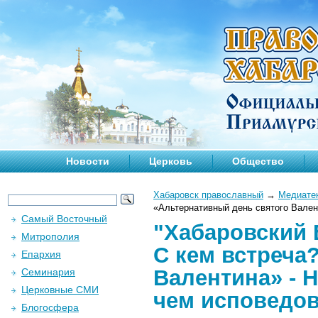
Новости
Церковь
Общество
Хабаровск православный
→
Медиате
«Альтернативный день святого Валент
Самый Восточный
"Хабаровский 
Митрополия
С кем встреча
Епархия
Валентина» - Н
Семинария
Церковные СМИ
чем исповедо
Блогосфера