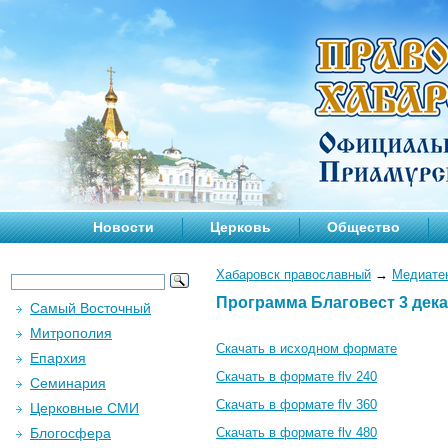
Новости
Церковь
Общество
Хабаровск православный
→
Медиате
Программа Благовест 3 дека
Самый Восточный
Митрополия
Скачать в исходном формате
Епархия
Скачать в формате flv 240
Семинария
Скачать в формате flv 360
Церковные СМИ
Блогосфера
Скачать в формате flv 480