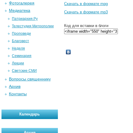
Фотогалерея
Скачать в формате mpg
Медиатека
Скачать в формате mp3
Патриархия.Ру
Код для вставки в блоги
Телестудия Митрополии
Проповеди
Благовест
Неделя
Семинария
Лекции
Светские СМИ
Вопросы священнику
Архив
Контакты
Календарь
Архив