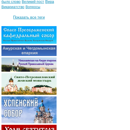
Вера
было слово
Великий пост
Викариатство
Вопросы
Показать все теги