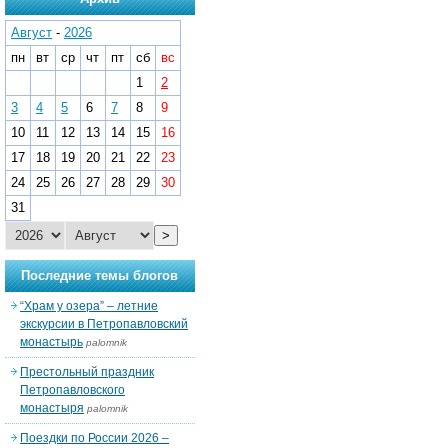
Август
-
2026
пн
вт
ср
чт
пт
сб
вс
1
2
3
4
5
6
7
8
9
10
11
12
13
14
15
16
17
18
19
20
21
22
23
24
25
26
27
28
29
30
31
>
Последние темы блогов
“Храм у озера” – летние
экскурсии в Петропавловский
монастырь
palomnik
Престольный праздник
Петропавловского
монастыря
palomnik
Поездки по России 2026 –