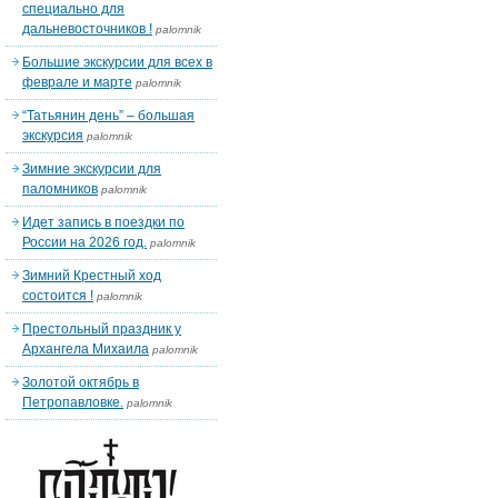
специально для
дальневосточников !
palomnik
Большие экскурсии для всех в
феврале и марте
palomnik
“Татьянин день” – большая
экскурсия
palomnik
Зимние экскурсии для
паломников
palomnik
Идет запись в поездки по
России на 2026 год.
palomnik
Зимний Крестный ход
состоится !
palomnik
Престольный праздник у
Архангела Михаила
palomnik
Золотой октябрь в
Петропавловке.
palomnik