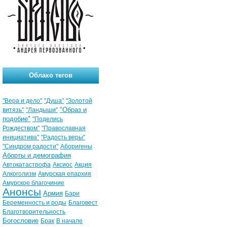
Облако тегов
"Вера и дело"
"Душа"
"Золотой
"Образ и
витязь"
"Ландыши"
подобие"
"Поделись
Рождеством"
"Православная
инициатива"
"Радость веры"
"Синдром радости"
Аборигены
Аборты и демография
Автокатастрофа
Аксиос
Акция
Алкоголизм
Амурская епархия
Амурское благочиние
Анонсы
Армия
Бари
Беременность и роды
Благовест
Благотворительность
Богословие
Брак
В начале