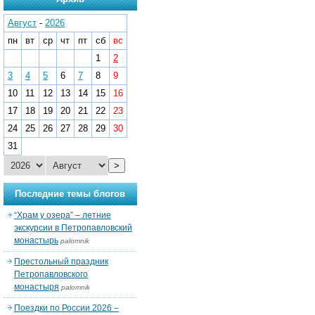
Август
-
2026
пн
вт
ср
чт
пт
сб
вс
1
2
3
4
5
6
7
8
9
10
11
12
13
14
15
16
17
18
19
20
21
22
23
24
25
26
27
28
29
30
31
>
Последние темы блогов
“Храм у озера” – летние
экскурсии в Петропавловский
монастырь
palomnik
Престольный праздник
Петропавловского
монастыря
palomnik
Поездки по России 2026 –