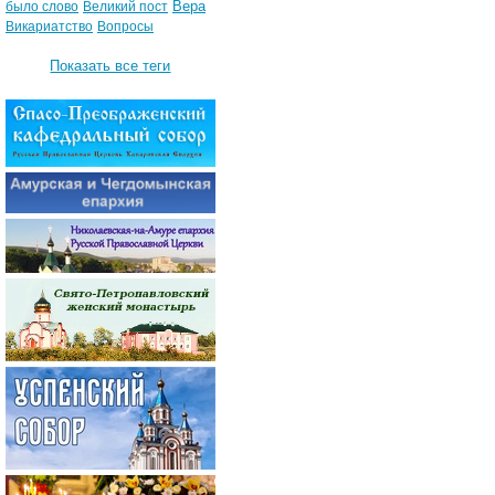
Вера
было слово
Великий пост
Викариатство
Вопросы
Показать все теги