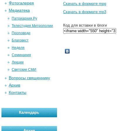
Фотогалерея
Скачать в формате mpg
Медиатека
Скачать в формате mp3
Патриархия.Ру
Код для вставки в блоги
Телестудия Митрополии
Проповеди
Благовест
Неделя
Семинария
Лекции
Светские СМИ
Вопросы священнику
Архив
Контакты
Календарь
Архив