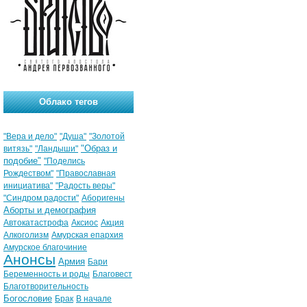
Облако тегов
"Вера и дело"
"Душа"
"Золотой
"Образ и
витязь"
"Ландыши"
подобие"
"Поделись
Рождеством"
"Православная
инициатива"
"Радость веры"
"Синдром радости"
Аборигены
Аборты и демография
Автокатастрофа
Аксиос
Акция
Алкоголизм
Амурская епархия
Амурское благочиние
Анонсы
Армия
Бари
Беременность и роды
Благовест
Благотворительность
Богословие
Брак
В начале