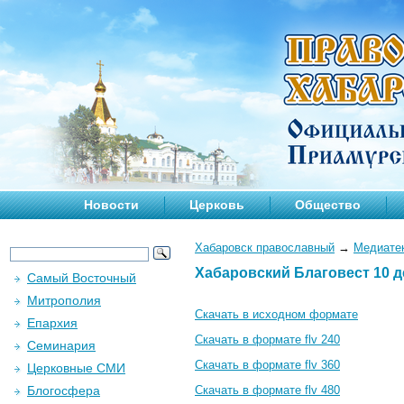
Новости
Церковь
Общество
Хабаровск православный
→
Медиате
Хабаровский Благовест 10 д
Самый Восточный
Митрополия
Скачать в исходном формате
Епархия
Скачать в формате flv 240
Семинария
Скачать в формате flv 360
Церковные СМИ
Блогосфера
Скачать в формате flv 480