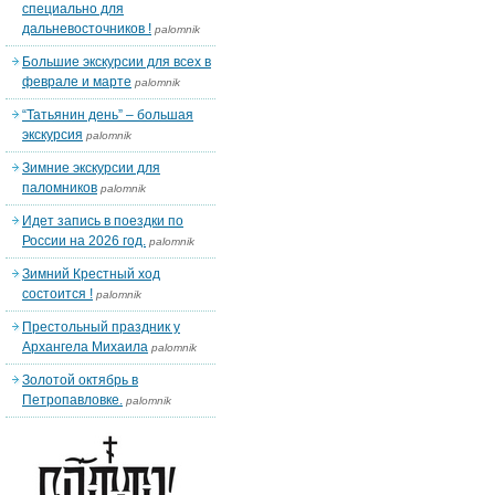
специально для
дальневосточников !
palomnik
Большие экскурсии для всех в
феврале и марте
palomnik
“Татьянин день” – большая
экскурсия
palomnik
Зимние экскурсии для
паломников
palomnik
Идет запись в поездки по
России на 2026 год.
palomnik
Зимний Крестный ход
состоится !
palomnik
Престольный праздник у
Архангела Михаила
palomnik
Золотой октябрь в
Петропавловке.
palomnik