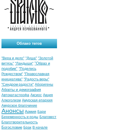
Облако тегов
"Вера и дело"
"Душа"
"Золотой
"Образ и
витязь"
"Ландыши"
подобие"
"Поделись
Рождеством"
"Православная
инициатива"
"Радость веры"
"Синдром радости"
Аборигены
Аборты и демография
Автокатастрофа
Аксиос
Акция
Алкоголизм
Амурская епархия
Амурское благочиние
Анонсы
Армия
Бари
Беременность и роды
Благовест
Благотворительность
Богословие
Брак
В начале