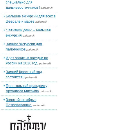
специально для
дальневосточников !
palomnik
Большие экскурсии для всех в
феврале и марте
palomnik
“Татьянин день” – большая
экскурсия
palomnik
Зимние экскурсии для
паломников
palomnik
Идет запись в поездки по
России на 2026 год.
palomnik
Зимний Крестный ход
состоится !
palomnik
Престольный праздник у
Архангела Михаила
palomnik
Золотой октябрь в
Петропавловке.
palomnik