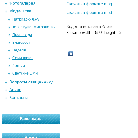
Фотогалерея
Скачать в формате mpg
Медиатека
Скачать в формате mp3
Патриархия.Ру
Код для вставки в блоги
Телестудия Митрополии
Проповеди
Благовест
Неделя
Семинария
Лекции
Светские СМИ
Вопросы священнику
Архив
Контакты
Календарь
Архив