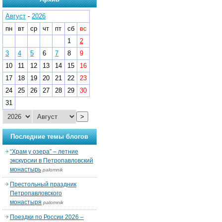
Август
-
2026
пн
вт
ср
чт
пт
сб
вс
1
2
3
4
5
6
7
8
9
10
11
12
13
14
15
16
17
18
19
20
21
22
23
24
25
26
27
28
29
30
31
>
Последние темы блогов
“Храм у озера” – летние
экскурсии в Петропавловский
монастырь
palomnik
Престольный праздник
Петропавловского
монастыря
palomnik
Поездки по России 2026 –