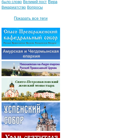
Вера
было слово
Великий пост
Викариатство
Вопросы
Показать все теги