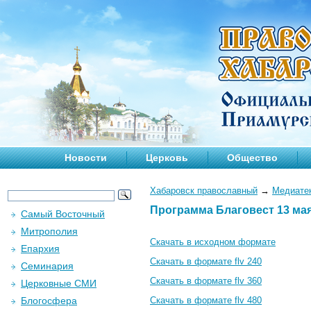
Новости
Церковь
Общество
Хабаровск православный
→
Медиате
Программа Благовест 13 мая
Самый Восточный
Митрополия
Скачать в исходном формате
Епархия
Скачать в формате flv 240
Семинария
Скачать в формате flv 360
Церковные СМИ
Блогосфера
Скачать в формате flv 480