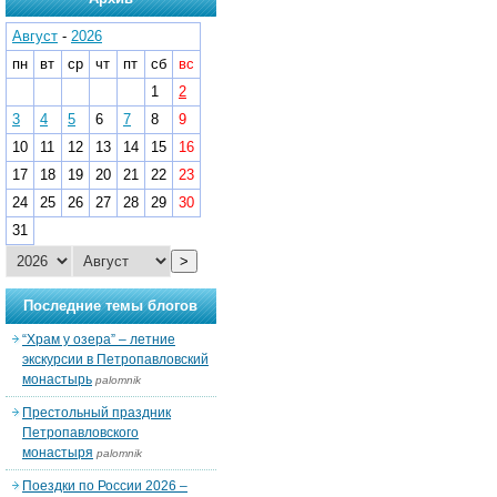
Август
-
2026
пн
вт
ср
чт
пт
сб
вс
1
2
3
4
5
6
7
8
9
10
11
12
13
14
15
16
17
18
19
20
21
22
23
24
25
26
27
28
29
30
31
>
Последние темы блогов
“Храм у озера” – летние
экскурсии в Петропавловский
монастырь
palomnik
Престольный праздник
Петропавловского
монастыря
palomnik
Поездки по России 2026 –