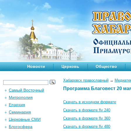
Новости
Церковь
Общество
Хабаровск православный
→
Медиате
Программа Благовест 20 мая
Самый Восточный
Митрополия
Скачать в исходном формате
Епархия
Скачать в формате flv 240
Семинария
Скачать в формате flv 360
Церковные СМИ
Блогосфера
Скачать в формате flv 480