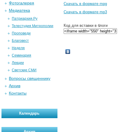
Фотогалерея
Скачать в формате mpg
Медиатека
Скачать в формате mp3
Патриархия.Ру
Код для вставки в блоги
Телестудия Митрополии
Проповеди
Благовест
Неделя
Семинария
Лекции
Светские СМИ
Вопросы священнику
Архив
Контакты
Календарь
Архив