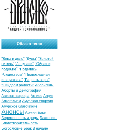
Облако тегов
"Вера и дело"
"Душа"
"Золотой
"Образ и
витязь"
"Ландыши"
подобие"
"Поделись
Рождеством"
"Православная
инициатива"
"Радость веры"
"Синдром радости"
Аборигены
Аборты и демография
Автокатастрофа
Аксиос
Акция
Алкоголизм
Амурская епархия
Амурское благочиние
Анонсы
Армия
Бари
Беременность и роды
Благовест
Благотворительность
Богословие
Брак
В начале