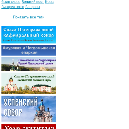
Вера
было слово
Великий пост
Викариатство
Вопросы
Показать все теги