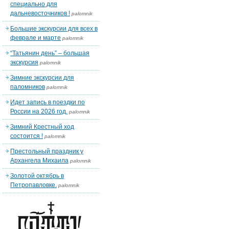
специально для
дальневосточников !
palomnik
Большие экскурсии для всех в
феврале и марте
palomnik
“Татьянин день” – большая
экскурсия
palomnik
Зимние экскурсии для
паломников
palomnik
Идет запись в поездки по
России на 2026 год.
palomnik
Зимний Крестный ход
состоится !
palomnik
Престольный праздник у
Архангела Михаила
palomnik
Золотой октябрь в
Петропавловке.
palomnik