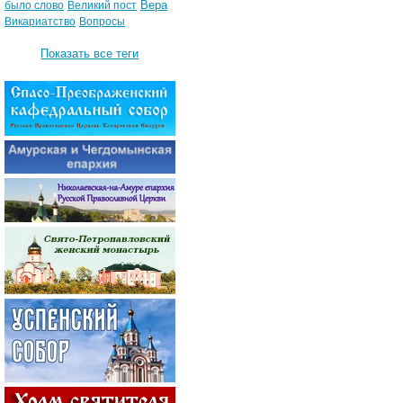
Вера
было слово
Великий пост
Викариатство
Вопросы
Показать все теги