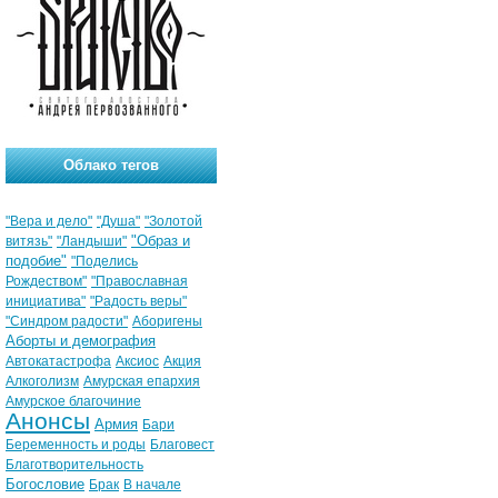
Облако тегов
"Вера и дело"
"Душа"
"Золотой
"Образ и
витязь"
"Ландыши"
подобие"
"Поделись
Рождеством"
"Православная
инициатива"
"Радость веры"
"Синдром радости"
Аборигены
Аборты и демография
Автокатастрофа
Аксиос
Акция
Алкоголизм
Амурская епархия
Амурское благочиние
Анонсы
Армия
Бари
Беременность и роды
Благовест
Благотворительность
Богословие
Брак
В начале