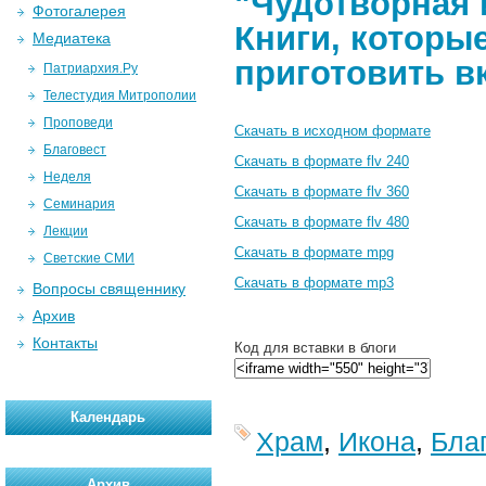
"Чудотворная 
Фотогалерея
Книги, которые
Медиатека
приготовить в
Патриархия.Ру
Телестудия Митрополии
Проповеди
Скачать в исходном формате
Благовест
Скачать в формате flv 240
Неделя
Скачать в формате flv 360
Семинария
Скачать в формате flv 480
Лекции
Скачать в формате mpg
Светские СМИ
Скачать в формате mp3
Вопросы священнику
Архив
Контакты
Код для вставки в блоги
Календарь
Храм
,
Икона
,
Бла
Архив