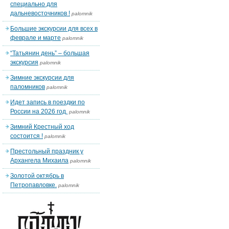
специально для
дальневосточников !
palomnik
Большие экскурсии для всех в
феврале и марте
palomnik
“Татьянин день” – большая
экскурсия
palomnik
Зимние экскурсии для
паломников
palomnik
Идет запись в поездки по
России на 2026 год.
palomnik
Зимний Крестный ход
состоится !
palomnik
Престольный праздник у
Архангела Михаила
palomnik
Золотой октябрь в
Петропавловке.
palomnik