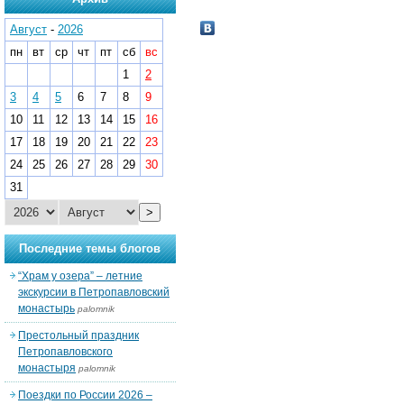
Август
-
2026
пн
вт
ср
чт
пт
сб
вс
1
2
3
4
5
6
7
8
9
10
11
12
13
14
15
16
17
18
19
20
21
22
23
24
25
26
27
28
29
30
31
>
Последние темы блогов
“Храм у озера” – летние
экскурсии в Петропавловский
монастырь
palomnik
Престольный праздник
Петропавловского
монастыря
palomnik
Поездки по России 2026 –