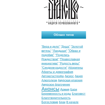
Облако тегов
"Вера и дело"
"Душа"
"Золотой
"Образ и
витязь"
"Ландыши"
подобие"
"Поделись
Рождеством"
"Православная
инициатива"
"Радость веры"
"Синдром радости"
Аборигены
Аборты и демография
Автокатастрофа
Аксиос
Акция
Алкоголизм
Амурская епархия
Амурское благочиние
Анонсы
Армия
Бари
Беременность и роды
Благовест
Благотворительность
Богословие
Брак
В начале