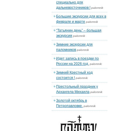
специально для
дальневосточников !
palomnik
Большие экскурсии для всех в
феврале и марте
palomnik
“Татьянин день” – большая
экскурсия
palomnik
Зимние экскурсии для
паломников
palomnik
Идет запись в поездки по
России на 2026 год.
palomnik
Зимний Крестный ход
состоится !
palomnik
Престольный праздник у
Архангела Михаила
palomnik
Золотой октябрь в
Петропавловке.
palomnik