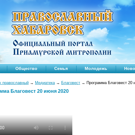
Общество
Семья
Молодежь
Ново
к православный
→
Медиатека
→
Благовест
→
Программа Благовест 20 
мма Благовест 20 июня 2020