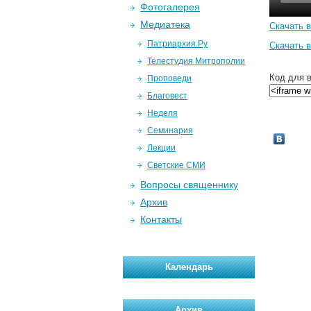
Фотогалерея
Медиатека
Скачать 
Патриархия.Ру
Скачать 
Телестудия Митрополии
Код для в
Проповеди
Благовест
Неделя
Семинария
Лекции
Светские СМИ
Вопросы священнику
Архив
Контакты
Календарь
Архив