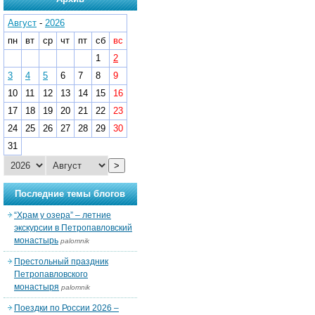
Август
-
2026
пн
вт
ср
чт
пт
сб
вс
1
2
3
4
5
6
7
8
9
10
11
12
13
14
15
16
17
18
19
20
21
22
23
24
25
26
27
28
29
30
31
>
Последние темы блогов
“Храм у озера” – летние
экскурсии в Петропавловский
монастырь
palomnik
Престольный праздник
Петропавловского
монастыря
palomnik
Поездки по России 2026 –