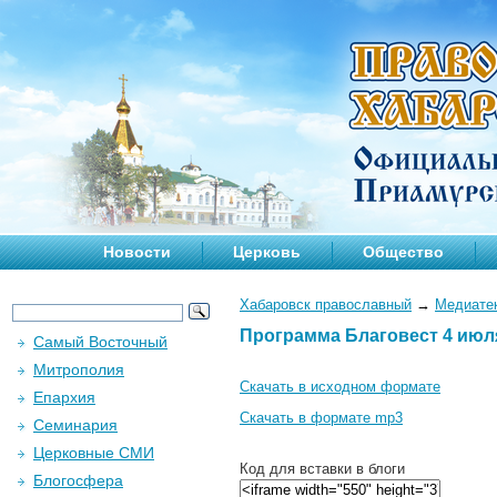
Новости
Церковь
Общество
Хабаровск православный
→
Медиате
Программа Благовест 4 июл
Самый Восточный
Митрополия
Скачать в исходном формате
Епархия
Скачать в формате mp3
Семинария
Церковные СМИ
Код для вставки в блоги
Блогосфера