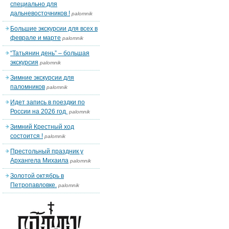
специально для
дальневосточников !
palomnik
Большие экскурсии для всех в
феврале и марте
palomnik
“Татьянин день” – большая
экскурсия
palomnik
Зимние экскурсии для
паломников
palomnik
Идет запись в поездки по
России на 2026 год.
palomnik
Зимний Крестный ход
состоится !
palomnik
Престольный праздник у
Архангела Михаила
palomnik
Золотой октябрь в
Петропавловке.
palomnik