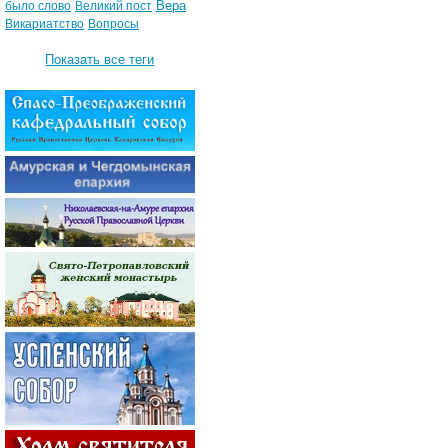
Вера
было слово
Великий пост
Викариатство
Вопросы
Показать все теги