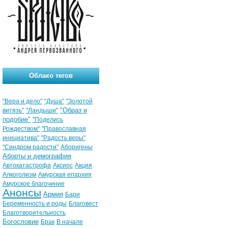
Облако тегов
"Вера и дело"
"Душа"
"Золотой
"Образ и
витязь"
"Ландыши"
подобие"
"Поделись
Рождеством"
"Православная
инициатива"
"Радость веры"
"Синдром радости"
Аборигены
Аборты и демография
Автокатастрофа
Аксиос
Акция
Алкоголизм
Амурская епархия
Амурское благочиние
Анонсы
Армия
Бари
Беременность и роды
Благовест
Благотворительность
Богословие
Брак
В начале