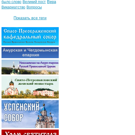
Вера
было слово
Великий пост
Викариатство
Вопросы
Показать все теги