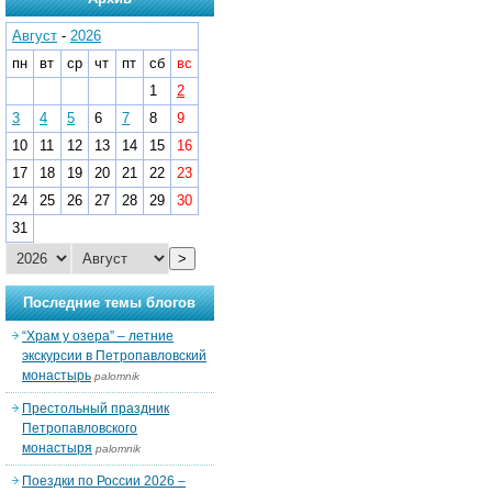
Август
-
2026
пн
вт
ср
чт
пт
сб
вс
1
2
3
4
5
6
7
8
9
10
11
12
13
14
15
16
17
18
19
20
21
22
23
24
25
26
27
28
29
30
31
>
Последние темы блогов
“Храм у озера” – летние
экскурсии в Петропавловский
монастырь
palomnik
Престольный праздник
Петропавловского
монастыря
palomnik
Поездки по России 2026 –