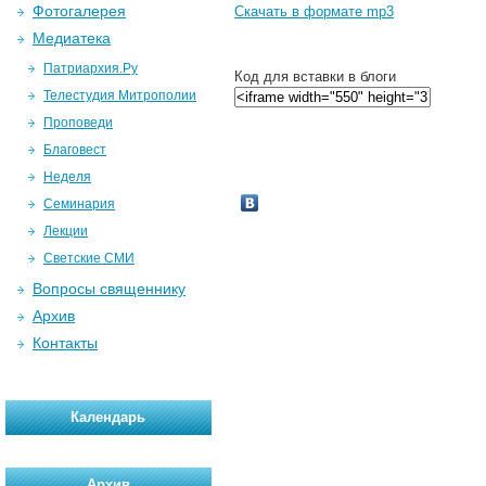
Фотогалерея
Скачать в формате mp3
Медиатека
Патриархия.Ру
Код для вставки в блоги
Телестудия Митрополии
Проповеди
Благовест
Неделя
Семинария
Лекции
Светские СМИ
Вопросы священнику
Архив
Контакты
Календарь
Архив