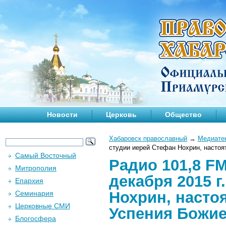
Новости
Церковь
Общество
Хабаровск православный
→
Медиате
студии иерей Стефан Нохрин, настоя
Самый Восточный
Радио 101,8 F
Митрополия
декабря 2015 г
Епархия
Нохрин, насто
Семинария
Церковные СМИ
Успения Божие
Блогосфера