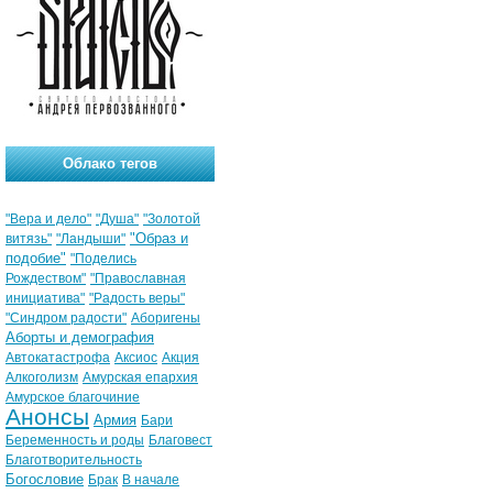
Облако тегов
"Вера и дело"
"Душа"
"Золотой
"Образ и
витязь"
"Ландыши"
подобие"
"Поделись
Рождеством"
"Православная
инициатива"
"Радость веры"
"Синдром радости"
Аборигены
Аборты и демография
Автокатастрофа
Аксиос
Акция
Алкоголизм
Амурская епархия
Амурское благочиние
Анонсы
Армия
Бари
Беременность и роды
Благовест
Благотворительность
Богословие
Брак
В начале