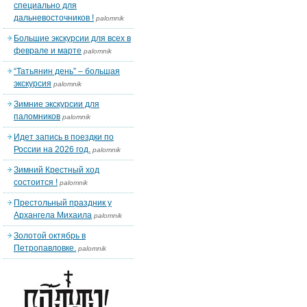
специально для
дальневосточников !
palomnik
Большие экскурсии для всех в
феврале и марте
palomnik
“Татьянин день” – большая
экскурсия
palomnik
Зимние экскурсии для
паломников
palomnik
Идет запись в поездки по
России на 2026 год.
palomnik
Зимний Крестный ход
состоится !
palomnik
Престольный праздник у
Архангела Михаила
palomnik
Золотой октябрь в
Петропавловке.
palomnik