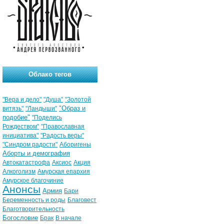
Облако тегов
"Вера и дело"
"Душа"
"Золотой
"Образ и
витязь"
"Ландыши"
подобие"
"Поделись
Рождеством"
"Православная
инициатива"
"Радость веры"
"Синдром радости"
Аборигены
Аборты и демография
Автокатастрофа
Аксиос
Акция
Алкоголизм
Амурская епархия
Амурское благочиние
Анонсы
Армия
Бари
Беременность и роды
Благовест
Благотворительность
Богословие
Брак
В начале