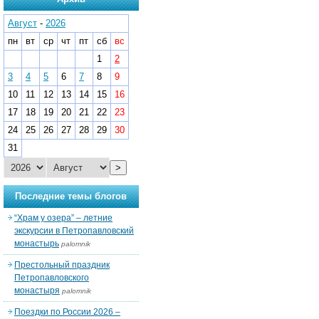
Август
-
2026
пн
вт
ср
чт
пт
сб
вс
1
2
3
4
5
6
7
8
9
10
11
12
13
14
15
16
17
18
19
20
21
22
23
24
25
26
27
28
29
30
31
>
Последние темы блогов
“Храм у озера” – летние
экскурсии в Петропавловский
монастырь
palomnik
Престольный праздник
Петропавловского
монастыря
palomnik
Поездки по России 2026 –