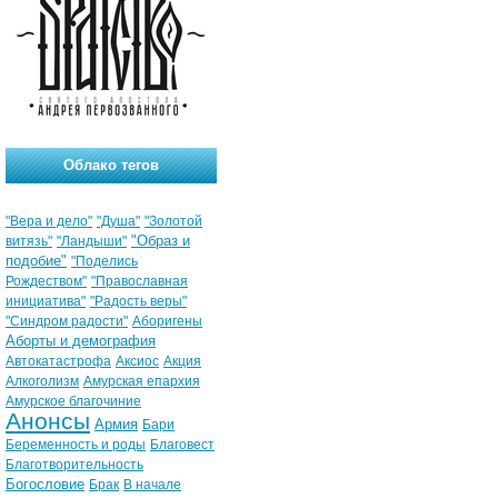
Облако тегов
"Вера и дело"
"Душа"
"Золотой
"Образ и
витязь"
"Ландыши"
подобие"
"Поделись
Рождеством"
"Православная
инициатива"
"Радость веры"
"Синдром радости"
Аборигены
Аборты и демография
Автокатастрофа
Аксиос
Акция
Алкоголизм
Амурская епархия
Амурское благочиние
Анонсы
Армия
Бари
Беременность и роды
Благовест
Благотворительность
Богословие
Брак
В начале