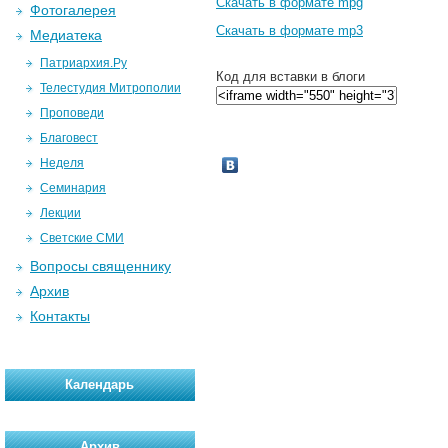
Скачать в формате mpg
Фотогалерея
Скачать в формате mp3
Медиатека
Патриархия.Ру
Код для вставки в блоги
Телестудия Митрополии
Проповеди
Благовест
Неделя
Семинария
Лекции
Светские СМИ
Вопросы священнику
Архив
Контакты
Календарь
Архив