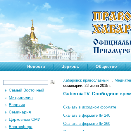
Новости
Церковь
Общество
Хабаровск православный
→
Медиате
семинарии. 23 июня 2015 г.
Самый Восточный
GuberniaTV. Свободное время
Митрополия
Епархия
Скачать в исходном формате
Семинария
Скачать в формате flv 240
Церковные СМИ
Скачать в формате flv 360
Блогосфера