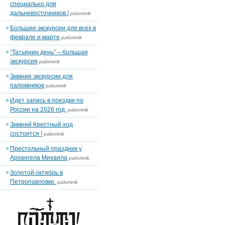
специально для
дальневосточников !
palomnik
Большие экскурсии для всех в
феврале и марте
palomnik
“Татьянин день” – большая
экскурсия
palomnik
Зимние экскурсии для
паломников
palomnik
Идет запись в поездки по
России на 2026 год.
palomnik
Зимний Крестный ход
состоится !
palomnik
Престольный праздник у
Архангела Михаила
palomnik
Золотой октябрь в
Петропавловке.
palomnik