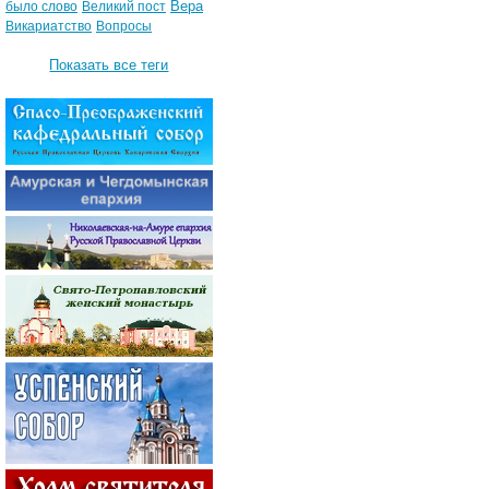
Вера
было слово
Великий пост
Викариатство
Вопросы
Показать все теги