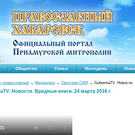
Общество
Семья
Молодежь
Ново
к православный
→
Медиатека
→
Светские СМИ
→
GuberniaTV. Новости. 
aTV. Новости. Вредные книги. 24 марта 2016 г.