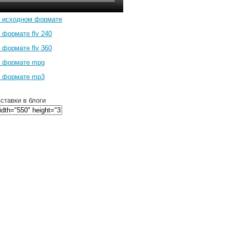
в исходном формате
 формате flv 240
 формате flv 360
в формате mpg
в формате mp3
ставки в блоги