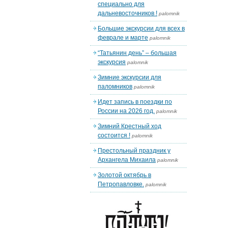
специально для
дальневосточников !
palomnik
Большие экскурсии для всех в
феврале и марте
palomnik
“Татьянин день” – большая
экскурсия
palomnik
Зимние экскурсии для
паломников
palomnik
Идет запись в поездки по
России на 2026 год.
palomnik
Зимний Крестный ход
состоится !
palomnik
Престольный праздник у
Архангела Михаила
palomnik
Золотой октябрь в
Петропавловке.
palomnik