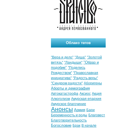
Облако тегов
"Вера и дело"
"Душа"
"Золотой
"Образ и
витязь"
"Ландыши"
подобие"
"Поделись
Рождеством"
"Православная
инициатива"
"Радость веры"
"Синдром радости"
Аборигены
Аборты и демография
Автокатастрофа
Аксиос
Акция
Алкоголизм
Амурская епархия
Амурское благочиние
Анонсы
Армия
Бари
Беременность и роды
Благовест
Благотворительность
Богословие
Брак
В начале