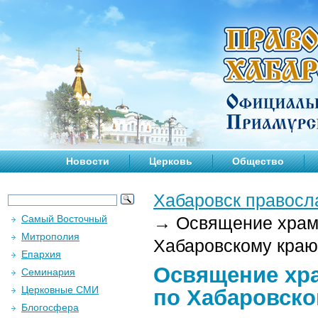
Новости
Церковь
Общество
Хабаровск правосл
Самый Восточный
→
Освящение храм
Митрополия
Хабаровскому краю.
Епархия
Освящение хр
Семинария
Церковные СМИ
по Хабаровском
Блогосфера