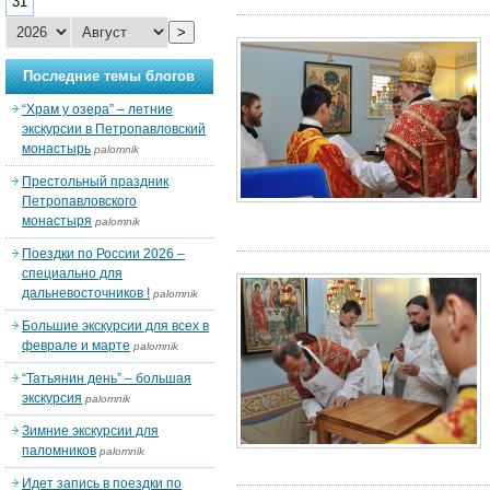
31
>
Последние темы блогов
“Храм у озера” – летние
экскурсии в Петропавловский
монастырь
palomnik
Престольный праздник
Петропавловского
монастыря
palomnik
Поездки по России 2026 –
специально для
дальневосточников !
palomnik
Большие экскурсии для всех в
феврале и марте
palomnik
“Татьянин день” – большая
экскурсия
palomnik
Зимние экскурсии для
паломников
palomnik
Идет запись в поездки по