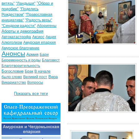
"Образ и
витязь"
"Ландыши"
подобие"
"Поделись
Рождеством"
"Православная
инициатива"
"Радость веры"
"Синдром радости"
Аборигены
Аборты и демография
Автокатастрофа
Аксиос
Акция
Алкоголизм
Амурская епархия
Амурское благочиние
Анонсы
Армия
Бари
Беременность и роды
Благовест
Благотворительность
Богословие
Брак
В начале
Вера
было слово
Великий пост
Викариатство
Вопросы
Показать все теги