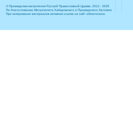
© Приамурская митрополия Русской Православной Церкви, 2012 - 2026
По благословению Митрополита Хабаровского и Приамурского Артемия.
При копировании материалов активная ссылка на сайт обязательна.