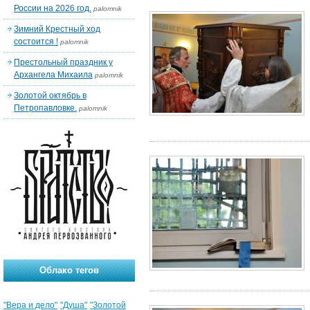
России на 2026 год.
palomnik
Зимний Крестный ход
состоится !
palomnik
Престольный праздник у
Архангела Михаила
palomnik
Золотой октябрь в
Петропавловке.
palomnik
Облако тегов
"Вера и дело"
"Душа"
"Золотой