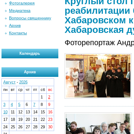
Круглый стол 
Фотогалерея
реабилитации
Медиатека
Хабаровском кр
Вопросы священнику
Архив
Хабаровская д
Контакты
Фоторепортаж Андр
Календарь
Архив
Август
-
2026
пн
вт
ср
чт
пт
сб
вс
1
2
3
4
5
6
7
8
9
10
11
12
13
14
15
16
17
18
19
20
21
22
23
24
25
26
27
28
29
30