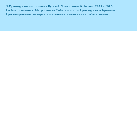
© Приамурская митрополия Русской Православной Церкви, 2012 - 2026
По благословению Митрополита Хабаровского и Приамурского Артемия.
При копировании материалов активная ссылка на сайт обязательна.