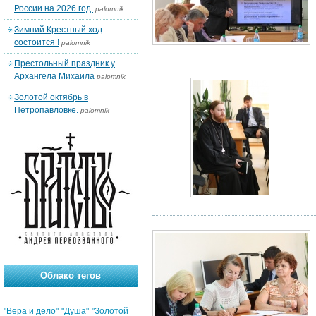
России на 2026 год.
palomnik
Зимний Крестный ход
состоится !
palomnik
Престольный праздник у
Архангела Михаила
palomnik
Золотой октябрь в
Петропавловке.
palomnik
Облако тегов
"Вера и дело"
"Душа"
"Золотой