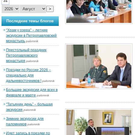
31
>
Последние темы блогов
“Храм у озера” – летние
экскурсии в Петропавловский
монастырь
palomnik
Престольный праздник
Петропавловского
монастыря
palomnik
Поездки по России 2026 –
специально для
дальневосточников !
palomnik
Большие экскурсии для всех в
феврале и марте
palomnik
“Татьянин день” – большая
экскурсия
palomnik
Зимние экскурсии для
паломников
palomnik
Идет запись в поездки по