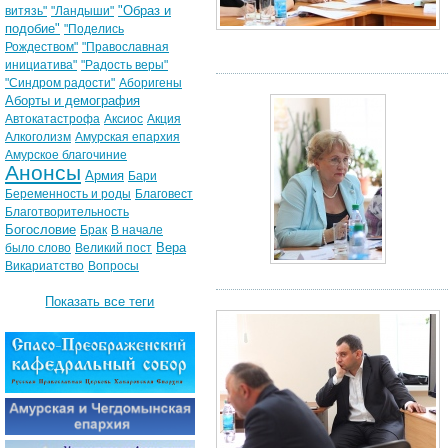
"Образ и
витязь"
"Ландыши"
подобие"
"Поделись
Рождеством"
"Православная
инициатива"
"Радость веры"
"Синдром радости"
Аборигены
Аборты и демография
Автокатастрофа
Аксиос
Акция
Алкоголизм
Амурская епархия
Амурское благочиние
Анонсы
Армия
Бари
Беременность и роды
Благовест
Благотворительность
Богословие
Брак
В начале
Вера
было слово
Великий пост
Викариатство
Вопросы
Показать все теги