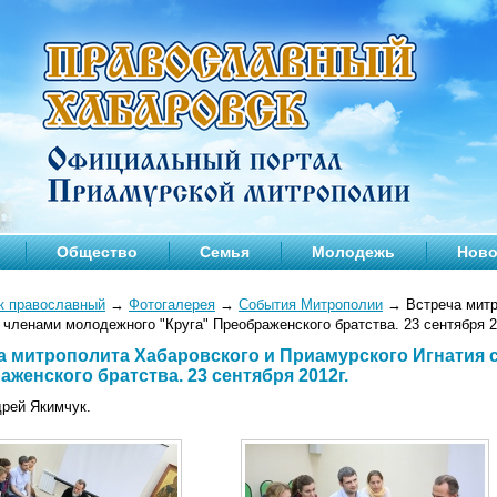
Общество
Семья
Молодежь
Ново
к православный
→
Фотогалерея
→
События Митрополии
→
Встреча митр
 членами молодежного "Круга" Преображенского братства. 23 сентября 2
а митрополита Хабаровского и Приамурского Игнатия 
женского братства. 23 сентября 2012г.
дрей Якимчук.