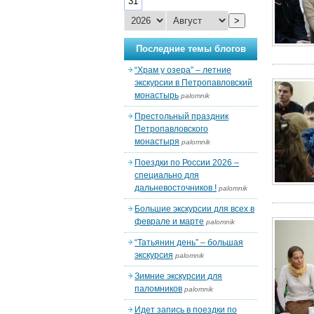
31
>
Последние темы блогов
“Храм у озера” – летние
экскурсии в Петропавловский
монастырь
palomnik
Престольный праздник
Петропавловского
монастыря
palomnik
Поездки по России 2026 –
специально для
дальневосточников !
palomnik
Большие экскурсии для всех в
феврале и марте
palomnik
“Татьянин день” – большая
экскурсия
palomnik
Зимние экскурсии для
паломников
palomnik
Идет запись в поездки по