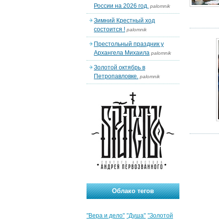
России на 2026 год.
palomnik
Зимний Крестный ход
состоится !
palomnik
Престольный праздник у
Архангела Михаила
palomnik
Золотой октябрь в
Петропавловке.
palomnik
Облако тегов
"Вера и дело"
"Душа"
"Золотой