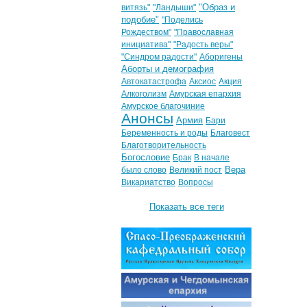
"Образ и
витязь"
"Ландыши"
подобие"
"Поделись
Рождеством"
"Православная
инициатива"
"Радость веры"
"Синдром радости"
Аборигены
Аборты и демография
Автокатастрофа
Аксиос
Акция
Алкоголизм
Амурская епархия
Амурское благочиние
Анонсы
Армия
Бари
Беременность и роды
Благовест
Благотворительность
Богословие
Брак
В начале
Вера
было слово
Великий пост
Викариатство
Вопросы
Показать все теги