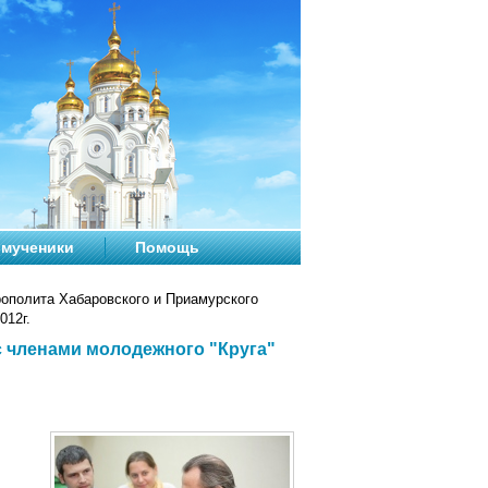
мученики
Помощь
ополита Хабаровского и Приамурского
012г.
с членами молодежного "Круга"