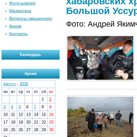
хабаровских х
Фотогалерея
Большой Уссури
Медиатека
Вопросы священнику
Фото: Андрей Якимч
Архив
Контакты
Календарь
Архив
Август
-
2026
пн
вт
ср
чт
пт
сб
вс
1
2
3
4
5
6
7
8
9
10
11
12
13
14
15
16
17
18
19
20
21
22
23
24
25
26
27
28
29
30