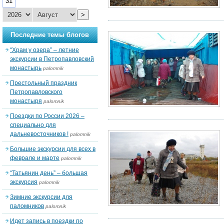
31
>
Последние темы блогов
“Храм у озера” – летние
экскурсии в Петропавловский
монастырь
palomnik
Престольный праздник
Петропавловского
монастыря
palomnik
Поездки по России 2026 –
специально для
дальневосточников !
palomnik
Большие экскурсии для всех в
феврале и марте
palomnik
“Татьянин день” – большая
экскурсия
palomnik
Зимние экскурсии для
паломников
palomnik
Идет запись в поездки по