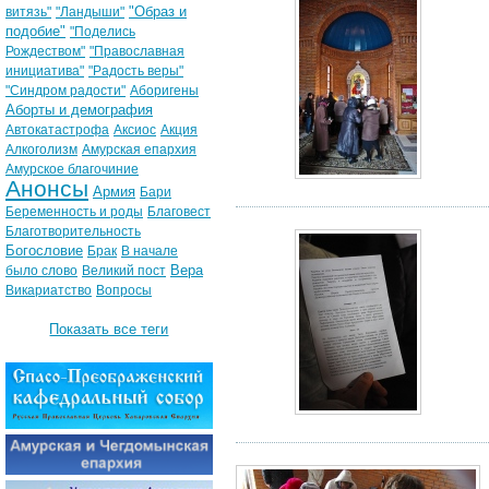
"Образ и
витязь"
"Ландыши"
подобие"
"Поделись
Рождеством"
"Православная
инициатива"
"Радость веры"
"Синдром радости"
Аборигены
Аборты и демография
Автокатастрофа
Аксиос
Акция
Алкоголизм
Амурская епархия
Амурское благочиние
Анонсы
Армия
Бари
Беременность и роды
Благовест
Благотворительность
Богословие
Брак
В начале
Вера
было слово
Великий пост
Викариатство
Вопросы
Показать все теги