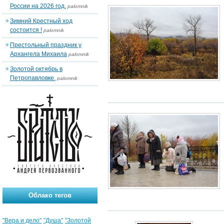
России на 2026 год.
palomnik
Зимний Крестный ход
состоится !
palomnik
Престольный праздник у
Архангела Михаила
palomnik
Золотой октябрь в
Петропавловке.
palomnik
Облако тегов
"Вера и дело"
"Душа"
"Золотой