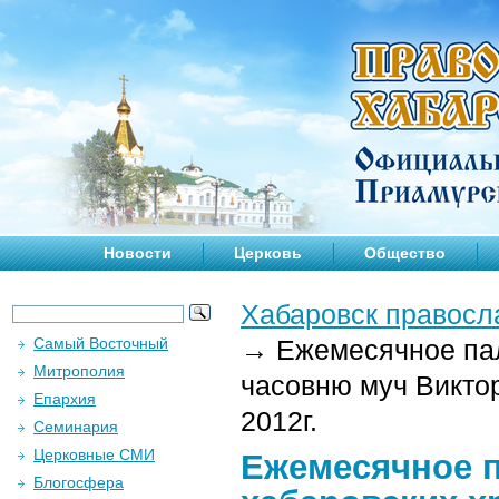
Новости
Церковь
Общество
Хабаровск правосл
Самый Восточный
→
Ежемесячное пал
Митрополия
часовню муч Виктор
Епархия
2012г.
Семинария
Церковные СМИ
Ежемесячное 
Блогосфера