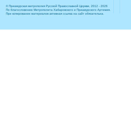
© Приамурская митрополия Русской Православной Церкви, 2012 - 2026
По благословению Митрополита Хабаровского и Приамурского Артемия.
При копировании материалов активная ссылка на сайт обязательна.