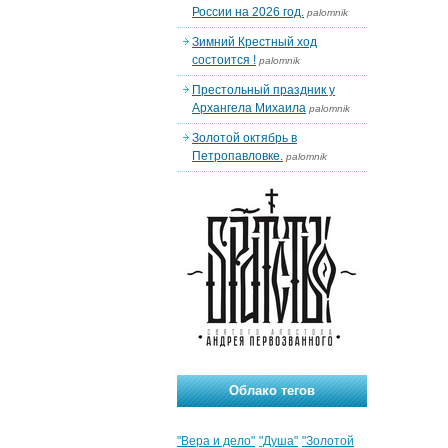
России на 2026 год.
palomnik
Зимний Крестный ход
состоится !
palomnik
Престольный праздник у
Архангела Михаила
palomnik
Золотой октябрь в
Петропавловке.
palomnik
Облако тегов
"Вера и дело"
"Душа"
"Золотой