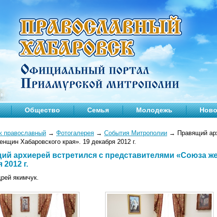
Общество
Семья
Молодежь
Ново
к православный
→
Фотогалерея
→
События Митрополии
→
Правящий арх
нщин Хабаровского края». 19 декабря 2012 г.
ий архиерей встретился с представителями «Союза же
 2012 г.
рей якимчук.