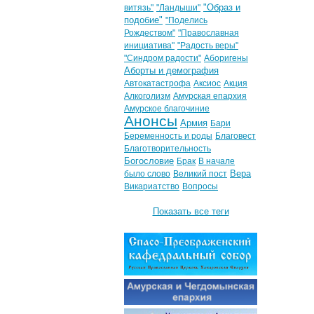
"Образ и
витязь"
"Ландыши"
подобие"
"Поделись
Рождеством"
"Православная
инициатива"
"Радость веры"
"Синдром радости"
Аборигены
Аборты и демография
Автокатастрофа
Аксиос
Акция
Алкоголизм
Амурская епархия
Амурское благочиние
Анонсы
Армия
Бари
Беременность и роды
Благовест
Благотворительность
Богословие
Брак
В начале
Вера
было слово
Великий пост
Викариатство
Вопросы
Показать все теги