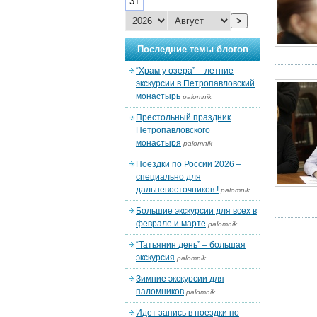
31
>
Последние темы блогов
“Храм у озера” – летние
экскурсии в Петропавловский
монастырь
palomnik
Престольный праздник
Петропавловского
монастыря
palomnik
Поездки по России 2026 –
специально для
дальневосточников !
palomnik
Большие экскурсии для всех в
феврале и марте
palomnik
“Татьянин день” – большая
экскурсия
palomnik
Зимние экскурсии для
паломников
palomnik
Идет запись в поездки по