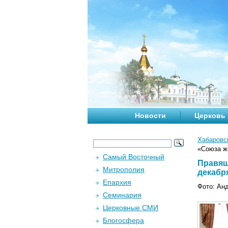
Новости
Церковь
Хабаровс
«Союза же
Самый Восточный
Правящ
Митрополия
декабря
Епархия
Фото: Анд
Семинария
Церковные СМИ
Блогосфера