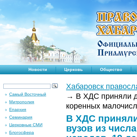
Новости
Церковь
Общество
Хабаровск правосл
Самый Восточный
→
В ХДС приняли де
Митрополия
коренных малочисл
Епархия
В ХДС приняли
Семинария
Церковные СМИ
вузов из числ
Блогосфера