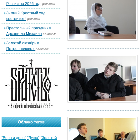
России на 2026 год.
palomnik
Зимний Крестный ход
состоится !
palomnik
Престольный праздник у
Архангела Михаила
palomnik
Золотой октябрь в
Петропавловке.
palomnik
Облако тегов
"Вера и дело"
"Душа"
"Золотой