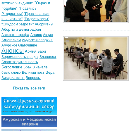
"Образ и
витязь"
"Ландыши"
подобие"
"Поделись
Рождеством"
"Православная
инициатива"
"Радость веры"
"Синдром радости"
Аборигены
Аборты и демография
Автокатастрофа
Аксиос
Акция
Алкоголизм
Амурская епархия
Амурское благочиние
Анонсы
Армия
Бари
Беременность и роды
Благовест
Благотворительность
Богословие
Брак
В начале
Вера
было слово
Великий пост
Викариатство
Вопросы
Показать все теги