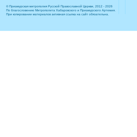
© Приамурская митрополия Русской Православной Церкви, 2012 - 2026
По благословению Митрополита Хабаровского и Приамурского Артемия.
При копировании материалов активная ссылка на сайт обязательна.