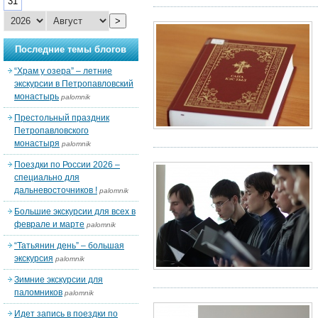
31
>
Последние темы блогов
“Храм у озера” – летние
экскурсии в Петропавловский
монастырь
palomnik
Престольный праздник
Петропавловского
монастыря
palomnik
Поездки по России 2026 –
специально для
дальневосточников !
palomnik
Большие экскурсии для всех в
феврале и марте
palomnik
“Татьянин день” – большая
экскурсия
palomnik
Зимние экскурсии для
паломников
palomnik
Идет запись в поездки по