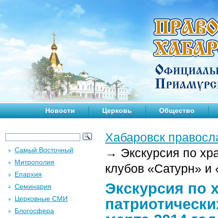
Новости
Церковь
Общество
Хабаровск правосл
Самый Восточный
→
Экскурсия по хр
Митрополия
клубов «Сатурн» и 
Епархия
Экскурсия по 
Семинария
Церковные СМИ
патриотически
Блогосфера