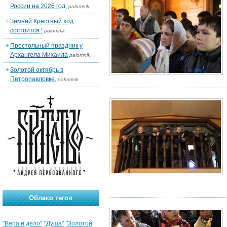
России на 2026 год.
palomnik
Зимний Крестный ход
состоится !
palomnik
Престольный праздник у
Архангела Михаила
palomnik
Золотой октябрь в
Петропавловке.
palomnik
Облако тегов
"Вера и дело"
"Душа"
"Золотой