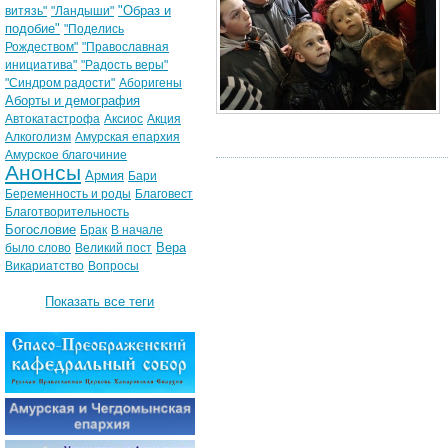
"Образ и
витязь"
"Ландыши"
подобие"
"Поделись
Рождеством"
"Православная
инициатива"
"Радость веры"
"Синдром радости"
Аборигены
Аборты и демография
Автокатастрофа
Аксиос
Акция
Алкоголизм
Амурская епархия
Амурское благочиние
Анонсы
Армия
Бари
Беременность и роды
Благовест
Благотворительность
Богословие
Брак
В начале
Вера
было слово
Великий пост
Викариатство
Вопросы
Показать все теги