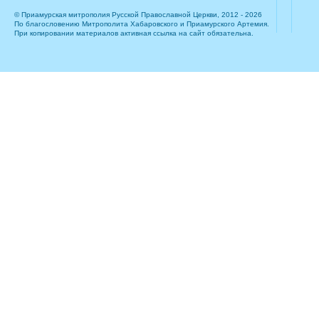
© Приамурская митрополия Русской Православной Церкви, 2012 - 2026
По благословению Митрополита Хабаровского и Приамурского Артемия.
При копировании материалов активная ссылка на сайт обязательна.