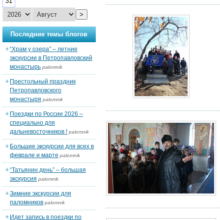
31
>
Последние темы блогов
“Храм у озера” – летние
экскурсии в Петропавловский
монастырь
palomnik
Престольный праздник
Петропавловского
монастыря
palomnik
Поездки по России 2026 –
специально для
дальневосточников !
palomnik
Большие экскурсии для всех в
феврале и марте
palomnik
“Татьянин день” – большая
экскурсия
palomnik
Зимние экскурсии для
паломников
palomnik
Идет запись в поездки по