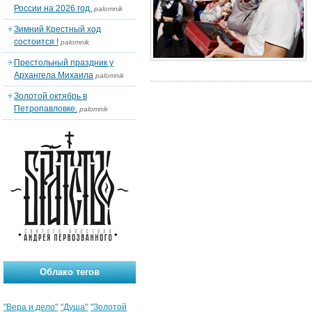
России на 2026 год.
palomnik
Зимний Крестный ход
состоится !
palomnik
Престольный праздник у
Архангела Михаила
palomnik
Золотой октябрь в
Петропавловке.
palomnik
Облако тегов
"Вера и дело"
"Душа"
"Золотой