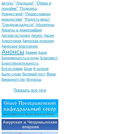
"Образ и
витязь"
"Ландыши"
подобие"
"Поделись
Рождеством"
"Православная
инициатива"
"Радость веры"
"Синдром радости"
Аборигены
Аборты и демография
Автокатастрофа
Аксиос
Акция
Алкоголизм
Амурская епархия
Амурское благочиние
Анонсы
Армия
Бари
Беременность и роды
Благовест
Благотворительность
Богословие
Брак
В начале
Вера
было слово
Великий пост
Викариатство
Вопросы
Показать все теги