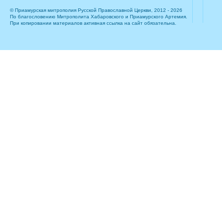
© Приамурская митрополия Русской Православной Церкви, 2012 - 2026
По благословению Митрополита Хабаровского и Приамурского Артемия.
При копировании материалов активная ссылка на сайт обязательна.