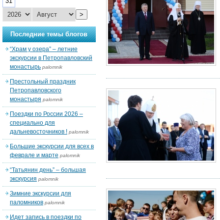
31
>
Последние темы блогов
“Храм у озера” – летние
экскурсии в Петропавловский
монастырь
palomnik
Престольный праздник
Петропавловского
монастыря
palomnik
Поездки по России 2026 –
специально для
дальневосточников !
palomnik
Большие экскурсии для всех в
феврале и марте
palomnik
“Татьянин день” – большая
экскурсия
palomnik
Зимние экскурсии для
паломников
palomnik
Идет запись в поездки по