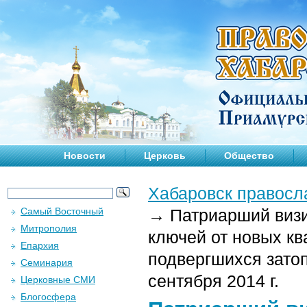
Новости
Церковь
Общество
Хабаровск правосл
Самый Восточный
→
Патриарший визи
Митрополия
ключей от новых кв
Епархия
подвергшихся затоп
Семинария
сентября 2014 г.
Церковные СМИ
Блогосфера