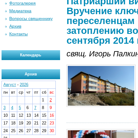
Патриарший в
Фотогалерея
Вручение ключ
Медиатека
переселенцам 
Вопросы священнику
Архив
затоплению во
Контакты
сентября 2014 г
свящ. Игорь Палки
Календарь
Архив
Август
-
2026
пн
вт
ср
чт
пт
сб
вс
1
2
3
4
5
6
7
8
9
10
11
12
13
14
15
16
17
18
19
20
21
22
23
24
25
26
27
28
29
30