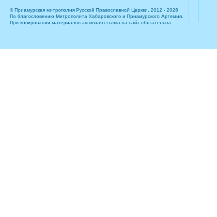
© Приамурская митрополия Русской Православной Церкви, 2012 - 2026
По благословению Митрополита Хабаровского и Приамурского Артемия.
При копировании материалов активная ссылка на сайт обязательна.