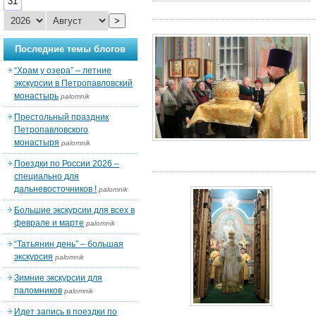
31
>
Последние темы блогов
“Храм у озера” – летние
экскурсии в Петропавловский
монастырь
palomnik
Престольный праздник
Петропавловского
монастыря
palomnik
Поездки по России 2026 –
специально для
дальневосточников !
palomnik
Большие экскурсии для всех в
феврале и марте
palomnik
“Татьянин день” – большая
экскурсия
palomnik
Зимние экскурсии для
паломников
palomnik
Идет запись в поездки по