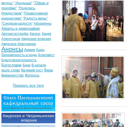
"Образ и
витязь"
"Ландыши"
подобие"
"Поделись
Рождеством"
"Православная
инициатива"
"Радость веры"
"Синдром радости"
Аборигены
Аборты и демография
Автокатастрофа
Аксиос
Акция
Алкоголизм
Амурская епархия
Амурское благочиние
Анонсы
Армия
Бари
Беременность и роды
Благовест
Благотворительность
Богословие
Брак
В начале
Вера
было слово
Великий пост
Викариатство
Вопросы
Показать все теги