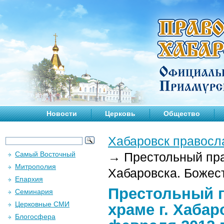
Новости
Церковь
Общество
Хабаровск правосл
Самый Восточный
→
Престольный пра
Митрополия
Хабаровска. Божест
Епархия
Престольный п
Семинария
Церковные СМИ
храме г. Хабар
Блогосфера