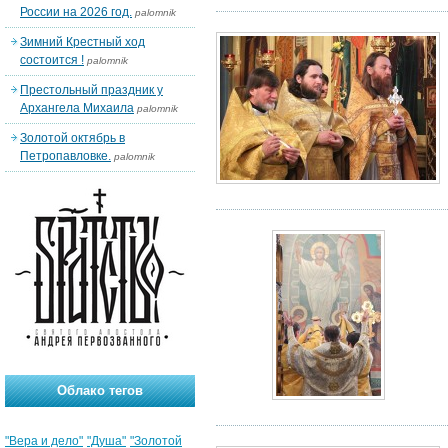
России на 2026 год.
palomnik
Зимний Крестный ход
состоится !
palomnik
Престольный праздник у
Архангела Михаила
palomnik
Золотой октябрь в
Петропавловке.
palomnik
Облако тегов
"Вера и дело"
"Душа"
"Золотой