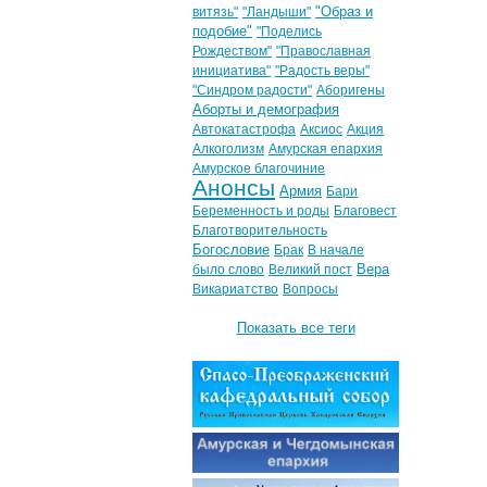
"Образ и
витязь"
"Ландыши"
подобие"
"Поделись
Рождеством"
"Православная
инициатива"
"Радость веры"
"Синдром радости"
Аборигены
Аборты и демография
Автокатастрофа
Аксиос
Акция
Алкоголизм
Амурская епархия
Амурское благочиние
Анонсы
Армия
Бари
Беременность и роды
Благовест
Благотворительность
Богословие
Брак
В начале
Вера
было слово
Великий пост
Викариатство
Вопросы
Показать все теги