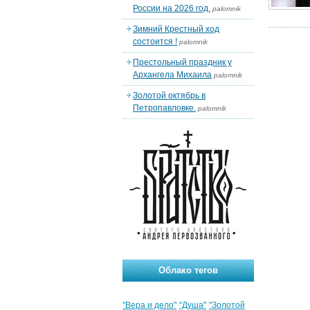
России на 2026 год.
palomnik
Зимний Крестный ход
состоится !
palomnik
Престольный праздник у
Архангела Михаила
palomnik
Золотой октябрь в
Петропавловке.
palomnik
Облако тегов
"Вера и дело"
"Душа"
"Золотой