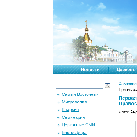
Новости
Церковь
Хабаровс
Приамурск
Самый Восточный
Первая
Митрополия
Правосл
Епархия
Фото: Ан
Семинария
Церковные СМИ
Блогосфера