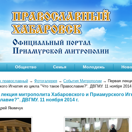
Общество
Семья
Молодежь
Ново
к православный
→
Фотогалерея
→
События Митрополии
→
Первая лекци
ого Игнатия из цикла "Что такое Православие?". ДВГМУ. 11 ноября 2014 
 лекция митрополита Хабаровского и Приамурского Игн
авие?". ДВГМУ. 11 ноября 2014 г.
дрей Якимчук