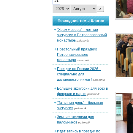
31
>
Последние темы блогов
“Храм у озера” – летние
экскурсии в Петропавловский
монастырь
palomnik
Престольный праздник
Петропавловского
монастыря
palomnik
Поездки по России 2026 –
специально для
дальневосточников !
palomnik
Большие экскурсии для всех в
феврале и марте
palomnik
“Татьянин день” – большая
экскурсия
palomnik
Зимние экскурсии для
паломников
palomnik
Идет запись в поездки по