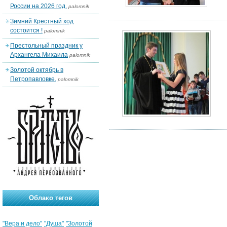
России на 2026 год.
palomnik
Зимний Крестный ход
состоится !
palomnik
Престольный праздник у
Архангела Михаила
palomnik
Золотой октябрь в
Петропавловке.
palomnik
Облако тегов
"Вера и дело"
"Душа"
"Золотой