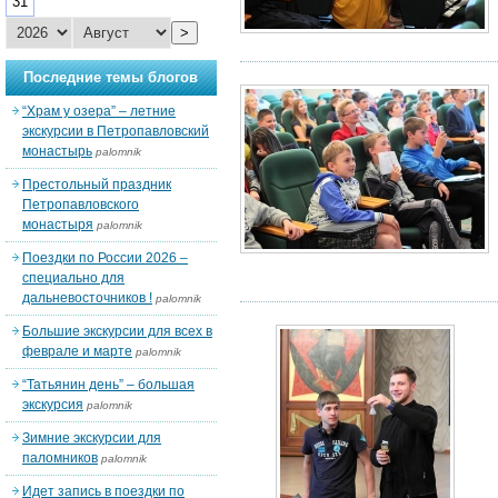
31
>
Последние темы блогов
“Храм у озера” – летние
экскурсии в Петропавловский
монастырь
palomnik
Престольный праздник
Петропавловского
монастыря
palomnik
Поездки по России 2026 –
специально для
дальневосточников !
palomnik
Большие экскурсии для всех в
феврале и марте
palomnik
“Татьянин день” – большая
экскурсия
palomnik
Зимние экскурсии для
паломников
palomnik
Идет запись в поездки по