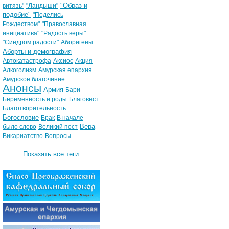
"Образ и
витязь"
"Ландыши"
подобие"
"Поделись
Рождеством"
"Православная
инициатива"
"Радость веры"
"Синдром радости"
Аборигены
Аборты и демография
Автокатастрофа
Аксиос
Акция
Алкоголизм
Амурская епархия
Амурское благочиние
Анонсы
Армия
Бари
Беременность и роды
Благовест
Благотворительность
Богословие
Брак
В начале
Вера
было слово
Великий пост
Викариатство
Вопросы
Показать все теги