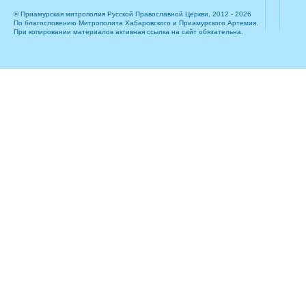
© Приамурская митрополия Русской Православной Церкви, 2012 - 2026
По благословению Митрополита Хабаровского и Приамурского Артемия.
При копировании материалов активная ссылка на сайт обязательна.